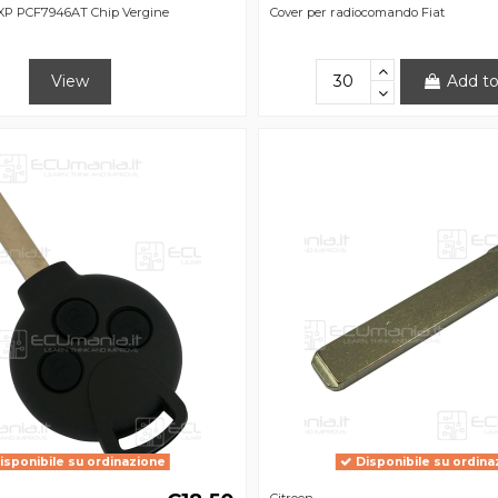
XP PCF7946AT Chip Vergine
Cover per radiocomando Fiat
View
Add to
isponibile su ordinazione
Disponibile su ordina
Citroen