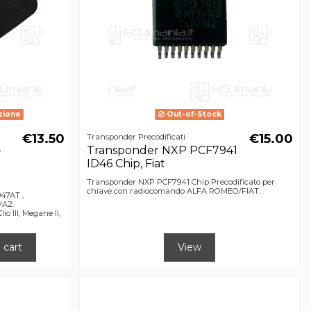
zione
Out-of-Stock
€13.50
€15.00
Transponder Precodificati
-
Transponder NXP PCF7941
,
ID46 Chip, Fiat
Transponder NXP PCF7941 Chip Precodificato per
chiave con radiocomando ALFA ROMEO/FIAT.
47AT ,
VA2.
 III, Megane II,
 cart
View