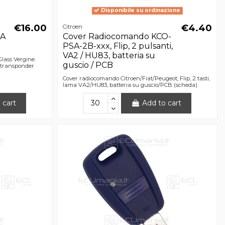
Disponibile su ordinazione
€16.00
€4.40
Citroen
SA
Cover Radiocomando KCO-
PSA-2B-xxx, Flip, 2 pulsanti,
VA2 / HU83, batteria su
lass Vergine.
guscio / PCB
di transponder
Cover radiocomando Citroen/Fiat/Peugeot, Flip, 2 tasti,
lama VA2/HU83, batteria su guscio/PCB (scheda)
 cart
Add to cart