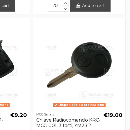
 cart
Add to cart
zione
Disponibile su ordinazione
€9.20
€19.00
MCC Smart
O-
Chiave Radiocomando KRC-
MCC-001, 3 tasti, YM23P