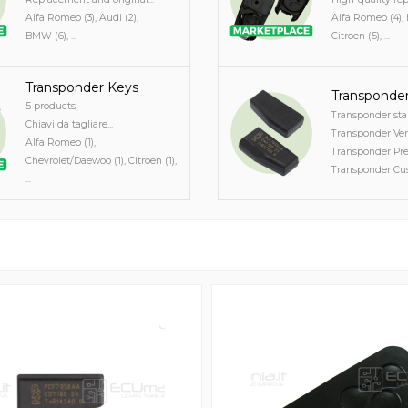
Alfa Romeo (3), Audi (2),
Alfa Romeo (4),
BMW (6), ...
Citroen (5), ...
Transponder Keys
Transponde
5 products
Transponder stan
Chiavi da tagliare...
Transponder Verg
Alfa Romeo (1),
Transponder Prec
Chevrolet/Daewoo (1), Citroen (1),
Transponder Cus
...