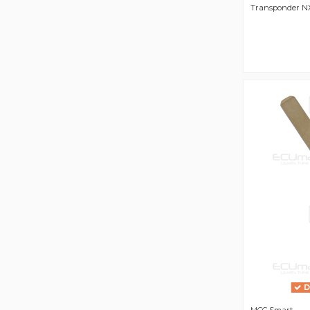
Transponder N
D
MCC Smart