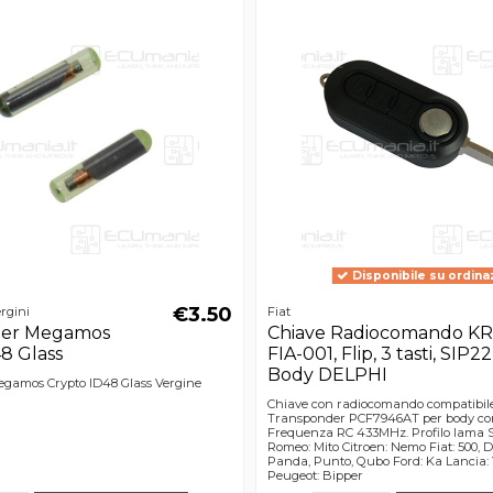
Disponibile su ordina
€3.50
rgini
Fiat
der Megamos
Chiave Radiocomando KR
8 Glass
FIA-001, Flip, 3 tasti, SIP22
Body DELPHI
gamos Crypto ID48 Glass Vergine
Chiave con radiocomando compatibile
Transponder PCF7946AT per body co
Frequenza RC 433MHz. Profilo lama S
Romeo: Mito Citroen: Nemo Fiat: 500, Do
Panda, Punto, Qubo Ford: Ka Lancia: 
Peugeot: Bipper