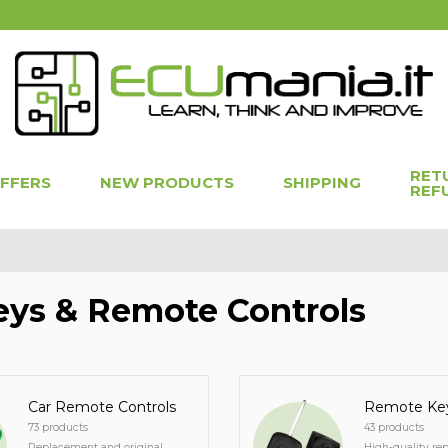
RET
OFFERS
NEW PRODUCTS
SHIPPING
REF
eys & Remote Controls
Car Remote Controls
Remote Key
73 products
43 products
Replacement and original...
High-quality rep