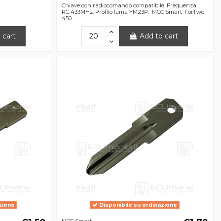
Chiave con radiocomando compatibile. Frequenza
RC 433MHz. Profilo lama YM23P. MCC Smart: ForTwo
450
 cart
Add to cart
zione
Disponibile su ordinazione
MCC Smart