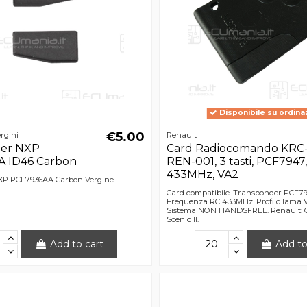
Disponibile su ordina
€5.00
rgini
Renault
der NXP
Card Radiocomando KRC
 ID46 Carbon
REN-001, 3 tasti, PCF7947
433MHz, VA2
XP PCF7936AA Carbon Vergine
Card compatibile. Transponder PCF79
Frequenza RC 433MHz. Profilo lama 
Sistema NON HANDSFREE. Renault: Clio
Scenic II.
Add to cart
Add to