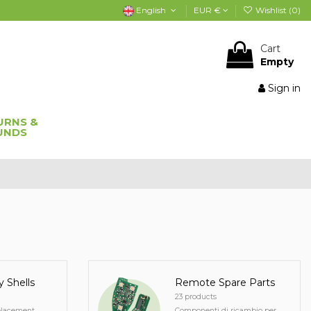
English
EUR €
Wishlist (
0
)
Cart
Empty
Sign in
URNS &
UNDS
 Shells
Remote Spare Parts
23 products
lacement...
Componenti di ricambio per...