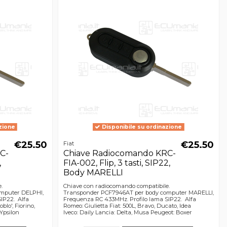
zione
Disponibile su ordinazione
€25.50
€25.50
Fiat
C-
Chiave Radiocomando KRC-
,
FIA-002, Flip, 3 tasti, SIP22,
Body MARELLI
.
Chiave con radiocomando compatibile.
mputer DELPHI,
Transponder PCF7946AT per body computer MARELLI,
IP22. Alfa
Frequenza RC 433MHz. Profilo lama SIP22. Alfa
blo', Fiorino,
Romeo: Giulietta Fiat: 500L, Bravo, Ducato, Idea
Ypsilon
Iveco: Daily Lancia: Delta, Musa Peugeot: Boxer