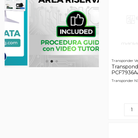
Transponder Ve
Transpon
PCF7936AA
Transponder N