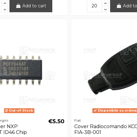
Add to cart
Add to
Out-of-Stock
Disponibile su ordina
€5.50
rgini
Fiat
der NXP
Cover Radiocomando KC
 ID46 Chip
FIA-3B-001