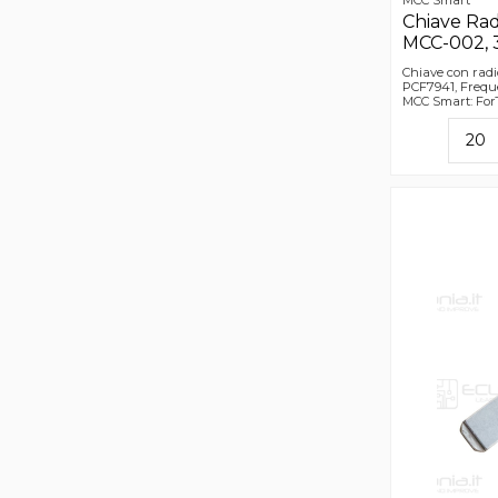
Chiave Ra
MCC-002, 3
Chiave con rad
PCF7941, Frequ
MCC Smart: For