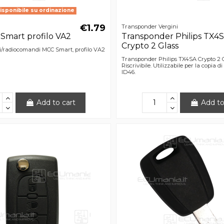
isponibile su ordinazione
€1.79
Transponder Vergini
Smart profilo VA2
Transponder Philips TX4
Crypto 2 Glass
i/radiocomandi MCC Smart, profilo VA2
Transponder Philips TX4SA Crypto 2 G
Riscrivibile. Utilizzabile per la copia 
ID46.
Add to cart
Add to