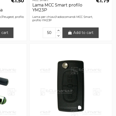
€1.50
€1.79
Lama MCC Smart profilo
sa
YM23P
/Peugeot, profilo
Lama per chiavi/radiocomandi MCC Smart,
profilo YM23P
 cart
Add to cart