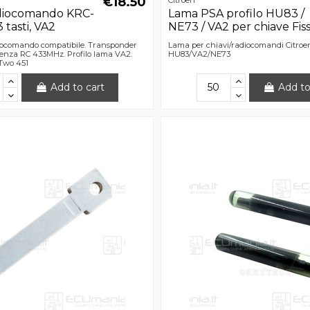
€18.50
diocomando KRC-
Lama PSA profilo HU83 /
 tasti, VA2
NE73 / VA2 per chiave Fis
iocomando compatibile. Transponder
Lama per chiavi/radiocomandi Citroen
enza RC 433MHz. Profilo lama VA2.
HU83/VA2/NE73
Two 451
Add to cart
Add to