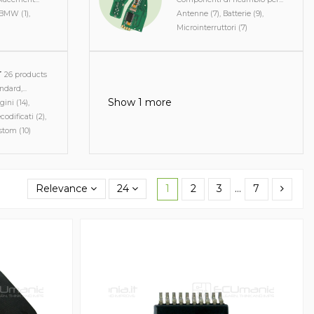
 BMW (1),
Antenne (7), Batterie (9),
Microinterruttori (7)
r
26 products
dard,...
Show 1 more
ini (14),
odificati (2),
tom (10)
Relevance
24
1
2
3
…
7