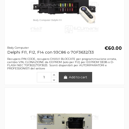
€60.00
Body Computer
Delphi FI1, FI2, FI4 con 93C86 o 70F3632/33
Recupero PIN CODE, recupero CHIAVI BLOCCATE per programmazione errata,
cambio VIN, CLONAZIONE da EEPROM (solo per FI2) per EEPROM 93C86 o D-
FLASH NEC 70F3632/70F3633. Sconti disponibili per AUTORIPARATORI e
PROFESSIONISTI del settore
Add to cart