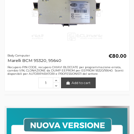
€80.00
Body Computer
Marelli BCM 95320, 95640
Recupero PIN CODE, recupero CHIAVI BLOCCATE per programmazione errata,
cambio VIN, CLONAZIONE da DUMP EEPROM per EEPROM 95320/95640. Sconti
disponibili per AUTORIPARATORI e PROFESSIONISTI del settore
Add to cart