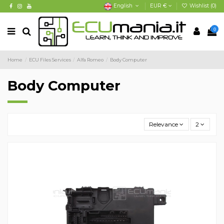
English
EUR €
Wishlist (
0
)
0
Home
ECU Files Services
Alfa Romeo
Body Computer
Body Computer
Relevance
2