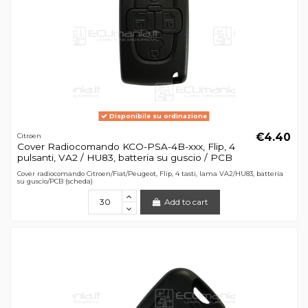
Disponibile su ordinazione
€4.40
Citroen
Cover Radiocomando KCO-PSA-4B-xxx, Flip, 4
pulsanti, VA2 / HU83, batteria su guscio / PCB
Cover radiocomando Citroen/Fiat/Peugeot, Flip, 4 tasti, lama VA2/HU83, batteria
su guscio/PCB (scheda)
Add to cart