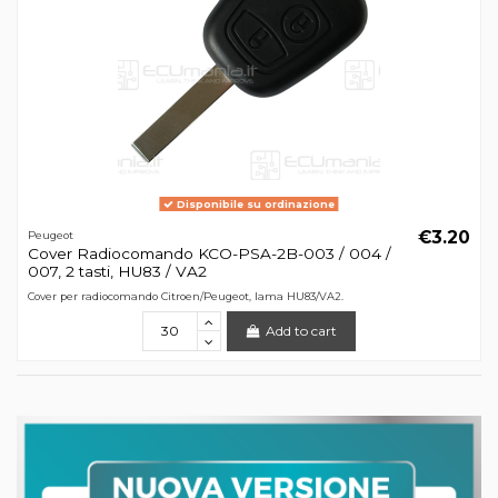
Disponibile su ordinazione
€3.20
Peugeot
Cover Radiocomando KCO-PSA-2B-003 / 004 /
007, 2 tasti, HU83 / VA2
Cover per radiocomando Citroen/Peugeot, lama HU83/VA2.
Add to cart