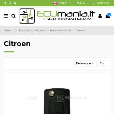
English
EUR €
Wishlist (
0
)
0
Home
Car Keys & Remote Controls
Remote Key Shells
Citroen
Citroen
Relevance
5