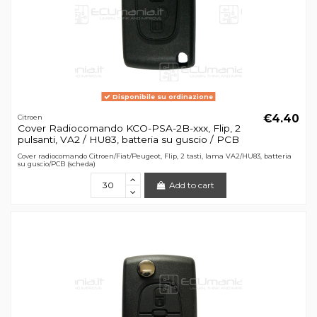
Disponibile su ordinazione
€4.40
Citroen
Cover Radiocomando KCO-PSA-2B-xxx, Flip, 2
pulsanti, VA2 / HU83, batteria su guscio / PCB
Cover radiocomando Citroen/Fiat/Peugeot, Flip, 2 tasti, lama VA2/HU83, batteria
su guscio/PCB (scheda)
Add to cart