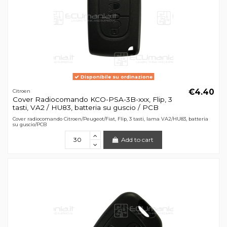
Disponibile su ordinazione
€4.40
Citroen
Cover Radiocomando KCO-PSA-3B-xxx, Flip, 3
tasti, VA2 / HU83, batteria su guscio / PCB
Cover radiocomando Citroen/Peugeot/Fiat, Flip, 3 tasti, lama VA2/HU83, batteria
su guscio/PCB
Add to cart