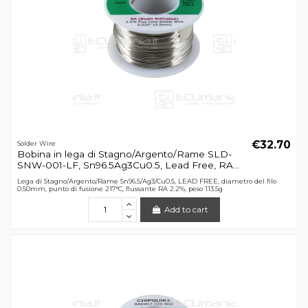
€32.70
Solder Wire
Bobina in lega di Stagno/Argento/Rame SLD-
SNW-001-LF, Sn96.5Ag3Cu0.5, Lead Free, RA...
Lega di Stagno/Argento/Rame Sn96.5/Ag3/Cu0.5, LEAD FREE, diametro del filo
0.50mm, punto di fusione 217°C, flussante RA 2.2%, peso 113.5g
Add to cart