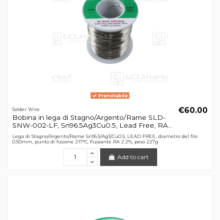
Prenotabile
€60.00
Solder Wire
Bobina in lega di Stagno/Argento/Rame SLD-
SNW-002-LF, Sn96.5Ag3Cu0.5, Lead Free, RA...
Lega di Stagno/Argento/Rame Sn96.5/Ag3/Cu0.5, LEAD FREE, diametro del filo
0.50mm, punto di fusione 217°C, flussante RA 2.2%, peso 227g
Add to cart