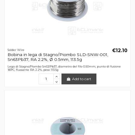
€12.10
Solder Wire
Bobina in lega di Stagno/Piombo SLD-SNW-001,
Sn63Pb37, RA 2.2%, Ø 0.5mm, 113.5g
Lega di Stagno/Piombo Sn63/Pb37, diametro del filo 0.50mm, punto di fusione
183°C, flussante RA 2.2%, peso 113.5g
Add to cart