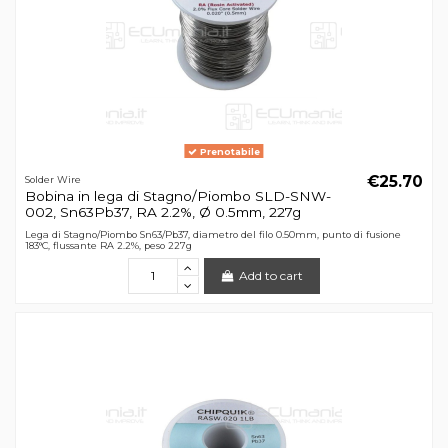
Prenotabile
€25.70
Solder Wire
Bobina in lega di Stagno/Piombo SLD-SNW-
002, Sn63Pb37, RA 2.2%, Ø 0.5mm, 227g
Lega di Stagno/Piombo Sn63/Pb37, diametro del filo 0.50mm, punto di fusione
183°C, flussante RA 2.2%, peso 227g
Add to cart