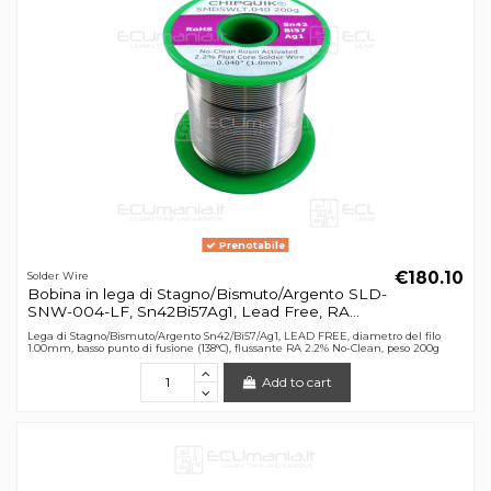
Prenotabile
€180.10
Solder Wire
Bobina in lega di Stagno/Bismuto/Argento SLD-
SNW-004-LF, Sn42Bi57Ag1, Lead Free, RA...
Lega di Stagno/Bismuto/Argento Sn42/Bi57/Ag1, LEAD FREE, diametro del filo
1.00mm, basso punto di fusione (138°C), flussante RA 2.2% No-Clean, peso 200g
Add to cart