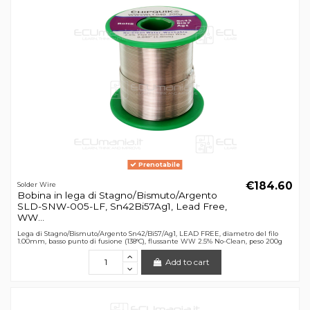
Prenotabile
€184.60
Solder Wire
Bobina in lega di Stagno/Bismuto/Argento
SLD-SNW-005-LF, Sn42Bi57Ag1, Lead Free,
WW...
Lega di Stagno/Bismuto/Argento Sn42/Bi57/Ag1, LEAD FREE, diametro del filo
1.00mm, basso punto di fusione (138°C), flussante WW 2.5% No-Clean, peso 200g
Add to cart