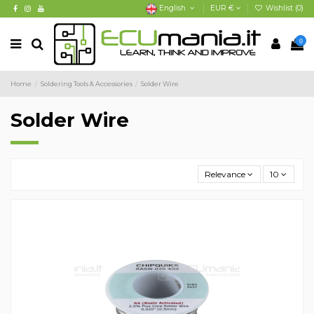
English
EUR €
Wishlist (
0
)
0
Home
Soldering Tools & Accessories
Solder Wire
Solder Wire
Relevance
10