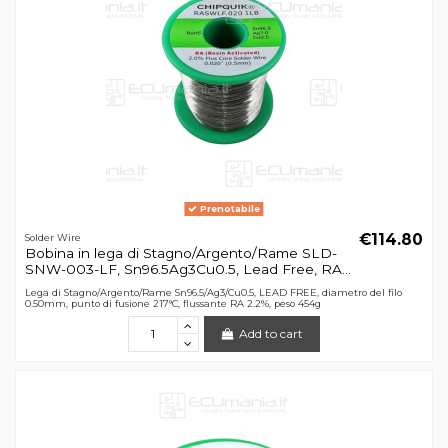
Prenotabile
€114.80
Solder Wire
Bobina in lega di Stagno/Argento/Rame SLD-
SNW-003-LF, Sn96.5Ag3Cu0.5, Lead Free, RA...
Lega di Stagno/Argento/Rame Sn96.5/Ag3/Cu0.5, LEAD FREE, diametro del filo
0.50mm, punto di fusione 217°C, flussante RA 2.2%, peso 454g
Add to cart