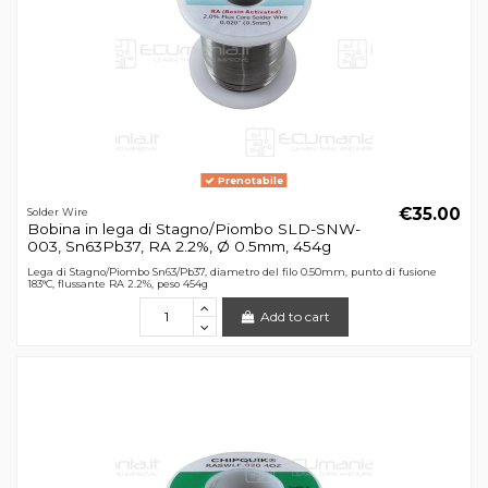
Prenotabile
€35.00
Solder Wire
Bobina in lega di Stagno/Piombo SLD-SNW-
003, Sn63Pb37, RA 2.2%, Ø 0.5mm, 454g
Lega di Stagno/Piombo Sn63/Pb37, diametro del filo 0.50mm, punto di fusione
183°C, flussante RA 2.2%, peso 454g
Add to cart