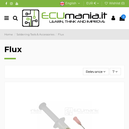
English
EUR €
Wishlist (
0
)
0
Home
Soldering Tools & Accessories
Flux
Flux
Relevance
7