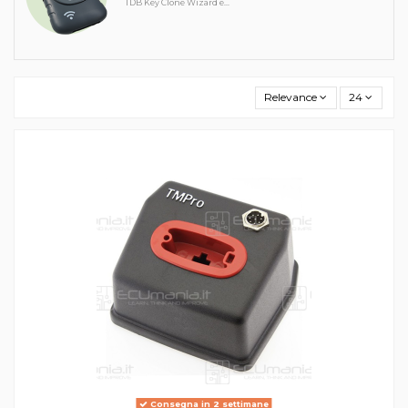
TDB Key Clone Wizard e...
Relevance
24
Consegna in 2 settimane