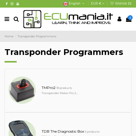
English
EUR €
Wishlist (
0
)
0
Home
Transponder Programmers
Transponder Programmers
TMPro2
18 products
Transponder Maker Pro 2,...
TDB The Diagnostic Box
6 products