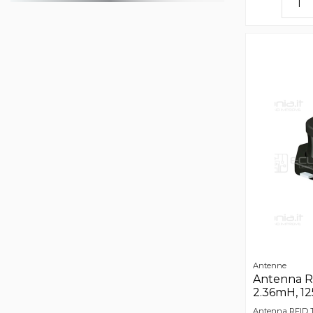
Antenne
Antenna R
2.36mH, 1
Antenna RFID T