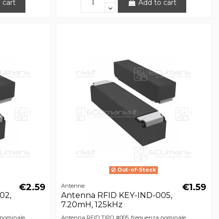
 cart
Add to cart
Out-of-Stock
€2.59
€1.59
Antenne
02,
Antenna RFID KEY-IND-005,
7.20mH, 125kHz
 nominale
Antenna RFID TIPO #005, frequenza nominale