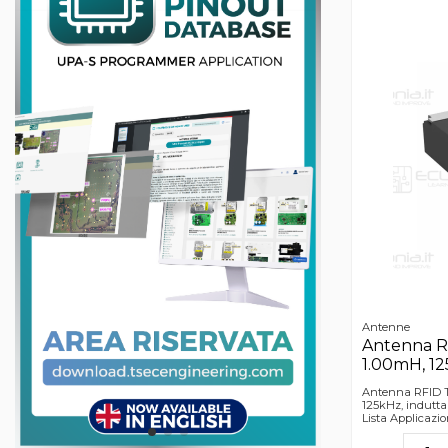
Antenne
Antenna R
1.00mH, 1
Antenna RFID T
125kHz, indutt
Lista Applicazi