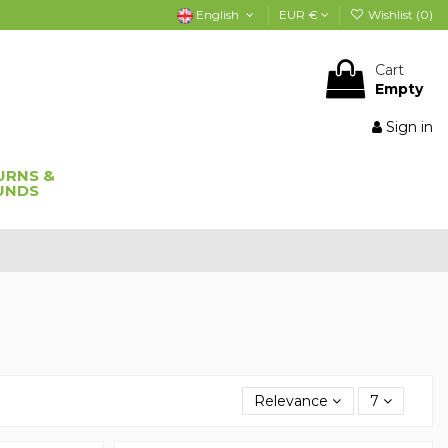
English
EUR €
Wishlist (
0
)
Cart
Empty
Sign in
URNS &
UNDS
Relevance
7