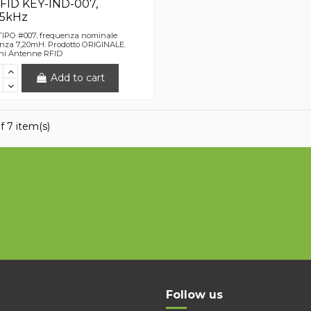
FID KEY-IND-007,
25kHz
IPO #007, frequenza nominale
anza 7,20mH. Prodotto ORIGINALE.
oni Antenne RFID
Add to cart
f 7 item(s)
Follow us