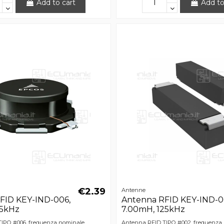
Add to cart
Add to
€2.39
Antenne
FID KEY-IND-006,
Antenna RFID KEY-IND-0
25kHz
7.00mH, 125kHz
IPO #006, frequenza nominale
Antenna RFID TIPO #002, frequenza