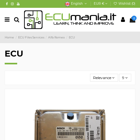
English
EUR €
Wishlist (
0
)
0
Home
ECU Files Services
Alfa Romeo
ECU
ECU
Relevance
9