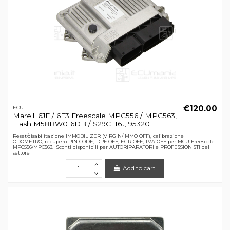
€120.00
ECU
Marelli 6JF / 6F3 Freescale MPC556 / MPC563,
Flash M58BW016DB / S29CL16J, 95320
Reset/disabilitazione IMMOBILIZER (VIRGIN/IMMO OFF), calibrazione
ODOMETRO, recupero PIN CODE, DPF OFF, EGR OFF, TVA OFF per MCU Freescale
MPC556/MPC563. Sconti disponibili per AUTORIPARATORI e PROFESSIONISTI del
settore
Add to cart