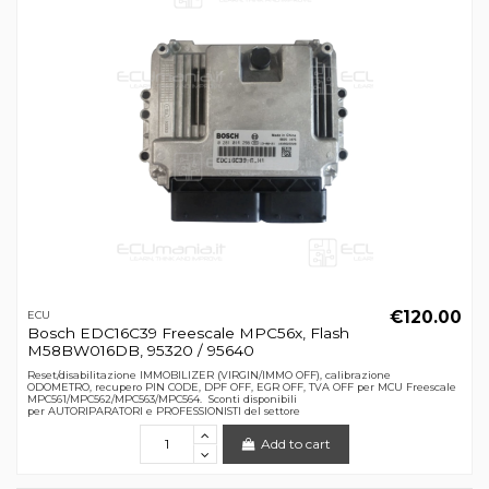
€120.00
ECU
Bosch EDC16C39 Freescale MPC56x, Flash
M58BW016DB, 95320 / 95640
Reset/disabilitazione IMMOBILIZER (VIRGIN/IMMO OFF), calibrazione
ODOMETRO, recupero PIN CODE, DPF OFF, EGR OFF, TVA OFF per MCU Freescale
MPC561/MPC562/MPC563/MPC564. Sconti disponibili
per AUTORIPARATORI e PROFESSIONISTI del settore
Add to cart