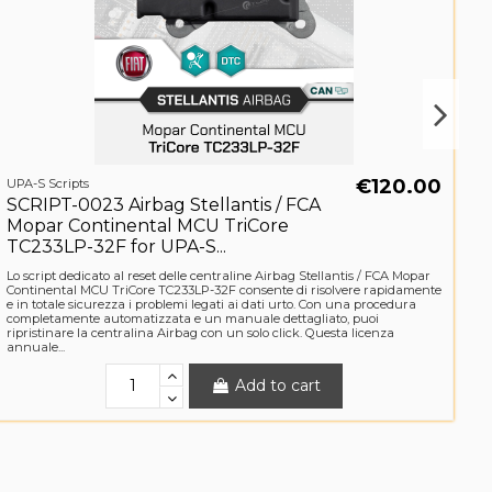
€120.00
UPA-S Scripts
UP
SCRIPT-0023 Airbag Stellantis / FCA
S
Mopar Continental MCU TriCore
C
TC233LP-32F for UPA-S...
R
Lo script dedicato al reset delle centraline Airbag Stellantis / FCA Mopar
Lo
Continental MCU TriCore TC233LP-32F consente di risolvere rapidamente
MC
e in totale sicurezza i problemi legati ai dati urto. Con una procedura
to
completamente automatizzata e un manuale dettagliato, puoi
co
ripristinare la centralina Airbag con un solo click. Questa licenza
ri
annuale...
an
Add to cart