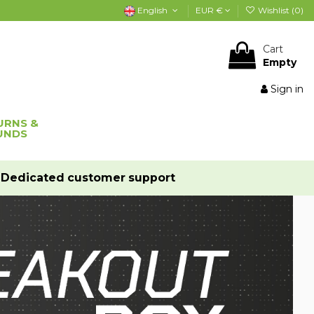
English
EUR €
Wishlist (
0
)
Cart
Empty
Sign in
URNS &
UNDS
Dedicated customer support