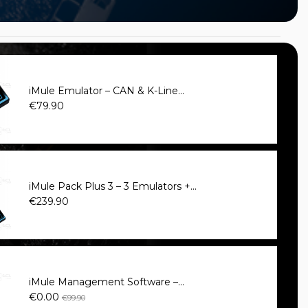
iMule Emulator – CAN & K-Line...
€79.90
iMule Pack Plus 3 – 3 Emulators +...
€239.90
iMule Management Software –...
€0.00
€99.90