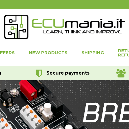
RET
OFFERS
NEW PRODUCTS
SHIPPING
REF
h
Secure payments