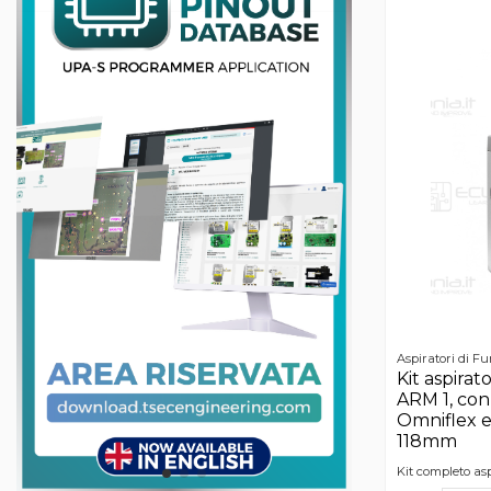
Aspiratori di F
Kit aspira
ARM 1, con
Omniflex e
118mm
Kit completo as