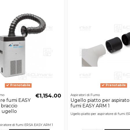
Prenotabile
Prenotabile
€1,154.00
umo
Aspiratori di Fumo
tore fumi EASY
Ugello piatto per aspirato
 braccio
fumi EASY ARM 1
 ugello
Ugello piatto per aspiratore di fumi
piratore di fumi ERSA EASY ARM 1