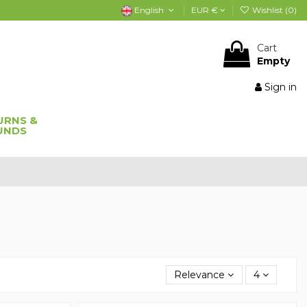
English
EUR €
Wishlist (
0
)
Cart
Empty
Sign in
URNS &
UNDS
Relevance
4