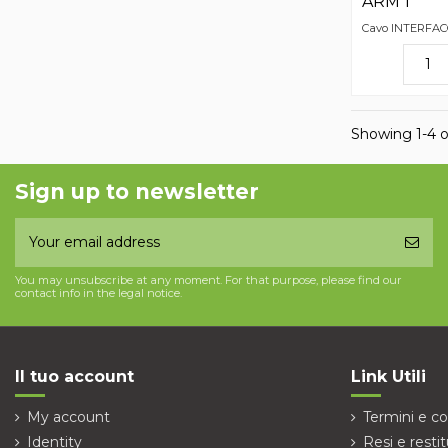
ARM 1
Cavo INTERFACC
Showing 1-4 o
Sign up to newsletter
You may unsubscribe at any moment. For that purpose, please find our
contact info in the legal notice.
Il tuo account
Link Utili
My account
Termini e co
Identity
Resi e restit