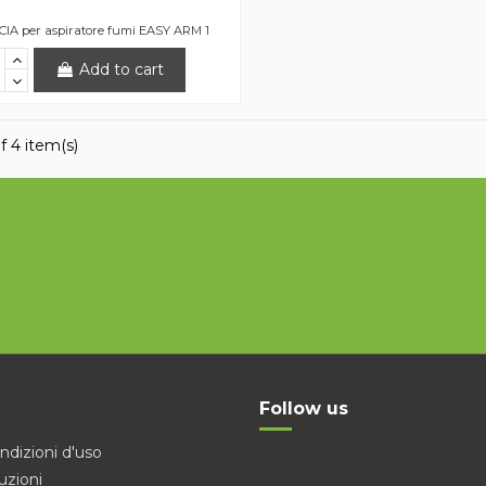
IA per aspiratore fumi EASY ARM 1
Add to cart
f 4 item(s)
Follow us
ndizioni d'uso
uzioni