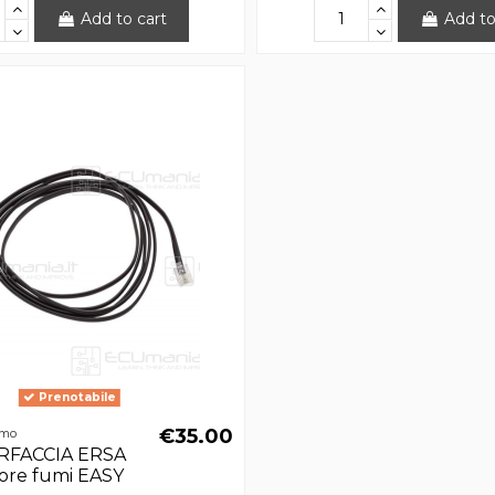
Add to cart
Add to
Prenotabile
€35.00
umo
RFACCIA ERSA
tore fumi EASY