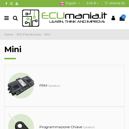
English
EUR €
Wishlist (
0
)
0
Home
ECU Files Services
Mini
Mini
FRM
1 product
Programmazione Chiave
1 product