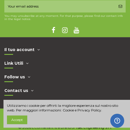
You may unsubscribe at any moment. For that purpose, please find our contact info
in the legal notice.
Il tuo account
Link Utili
Follow us
Contact us
Utilizziamo i cookie per offrirti la migliore esperienza sul nostro sito
web. Per maggiori informazioni:
Cookie e Privacy Policy
.
Accept
© 2026 ECUmania.it is a brand of
Tsec Engineering S.r.l.