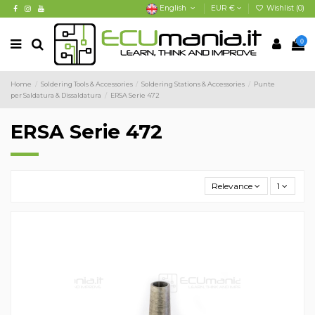
English
EUR €
Wishlist (
0
)
0
Home
Soldering Tools & Accessories
Soldering Stations & Accessories
Punte
per Saldatura & Dissaldatura
ERSA Serie 472
ERSA Serie 472
Relevance
1