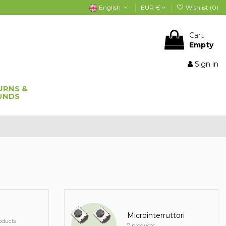
English
EUR €
Wishlist (
0
)
Cart
Empty
Sign in
URNS &
UNDS
Microinterruttori
oducts
7 products