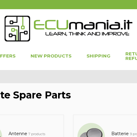
RET
OFFERS
NEW PRODUCTS
SHIPPING
REF
e Spare Parts
Antenne
Batterie
7 products
9 pr