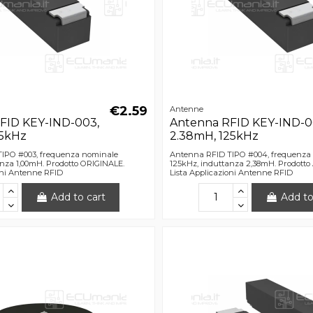
€2.59
Antenne
FID KEY-IND-003,
Antenna RFID KEY-IND-0
25kHz
2.38mH, 125kHz
IPO #003, frequenza nominale
Antenna RFID TIPO #004, frequenza
anza 1,00mH. Prodotto ORIGINALE.
125kHz, induttanza 2,38mH. Prodot
oni Antenne RFID
Lista Applicazioni Antenne RFID
Add to cart
Add to