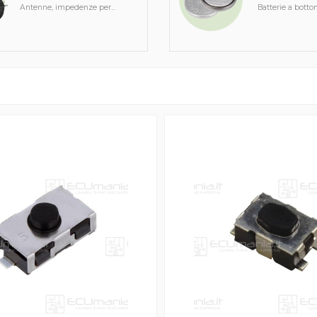
Antenne, impedenze per...
Batterie a botto