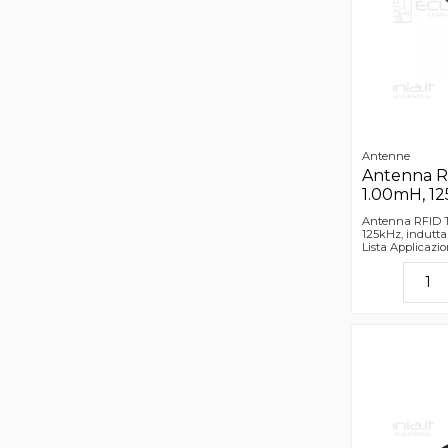
Antenne
Antenna R
1.00mH, 1
Antenna RFID T
125kHz, indutt
Lista Applicazi