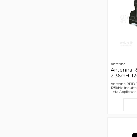
Antenne
Antenna R
2.36mH, 1
Antenna RFID T
125kHz, indutt
Lista Applicazi