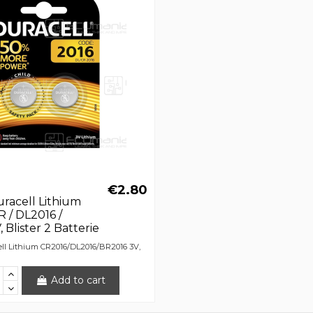
€2.80
uracell Lithium
R / DL2016 /
 Blister 2 Batterie
ell Lithium CR2016/DL2016/BR2016 3V,
Add to cart