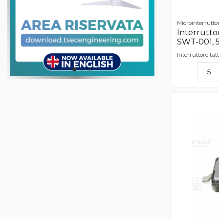
Microinterruttor
Interruttor
SWT-001, 5
Interruttore tat