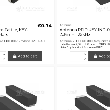
€0.74
i
Antenne
e Tattile, KEY-
Antenna RFID KEY-IND-0
Hard
2.36mH, 125kHz
ttile TIPO #007. Prodotto ORIGINALE
Antenna RFID TIPO #001, frequenza 
induttanza 2,36mH. Prodotto ORIGIN
Lista Applicazioni Antenne RFID
Add to cart
Add to