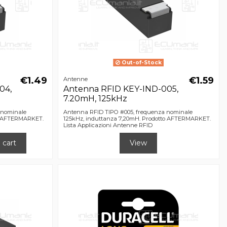
Out-of-Stock
€1.49
€1.59
Antenne
04,
Antenna RFID KEY-IND-005,
7.20mH, 125kHz
 nominale
Antenna RFID TIPO #005, frequenza nominale
to AFTERMARKET.
125kHz, induttanza 7,20mH. Prodotto AFTERMARKET.
Lista Applicazioni Antenne RFID
 cart
View