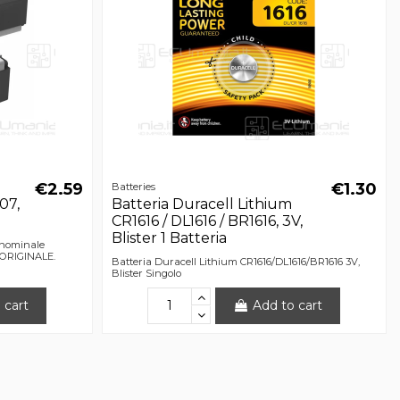
€2.59
€1.30
Batteries
07,
Batteria Duracell Lithium
CR1616 / DL1616 / BR1616, 3V,
Blister 1 Batteria
 nominale
 ORIGINALE.
Batteria Duracell Lithium CR1616/DL1616/BR1616 3V,
Blister Singolo
 cart
Add to cart