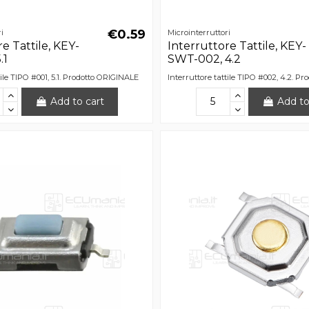
€0.59
i
Microinterruttori
e Tattile, KEY-
Interruttore Tattile, KEY-
.1
SWT-002, 4.2
tile TIPO #001, 5.1. Prodotto ORIGINALE
Interruttore tattile TIPO #002, 4.2. P
Add to cart
Add to