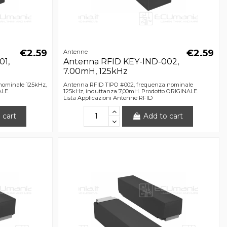
€2.59
€2.59
Antenne
01,
Antenna RFID KEY-IND-002,
7.00mH, 125kHz
nominale 125kHz,
Antenna RFID TIPO #002, frequenza nominale
ALE.
125kHz, induttanza 7,00mH. Prodotto ORIGINALE.
Lista Applicazioni Antenne RFID
 cart
Add to cart