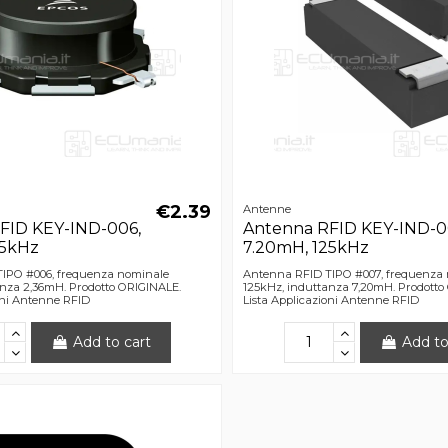
€2.39
Antenne
FID KEY-IND-006,
Antenna RFID KEY-IND-0
25kHz
7.20mH, 125kHz
IPO #006, frequenza nominale
Antenna RFID TIPO #007, frequenza
anza 2,36mH. Prodotto ORIGINALE.
125kHz, induttanza 7,20mH. Prodotto
oni Antenne RFID
Lista Applicazioni Antenne RFID
Add to cart
Add to