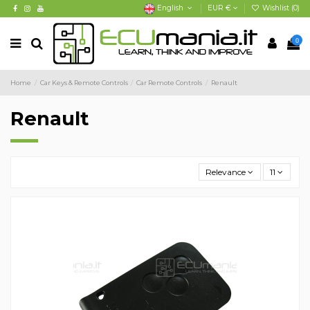
English
EUR €
Wishlist (
0
)
0
Home
Car Keys & Remote Controls
Car Remote Controls
Renault
Renault
Relevance
11