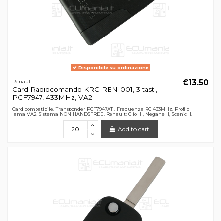
Disponibile su ordinazione
€13.50
Renault
Card Radiocomando KRC-REN-001, 3 tasti,
PCF7947, 433MHz, VA2
Card compatibile. Transponder PCF7947AT , Frequenza RC 433MHz. Profilo
lama VA2. Sistema NON HANDSFREE. Renault: Clio III, Megane II, Scenic II.
Add to cart