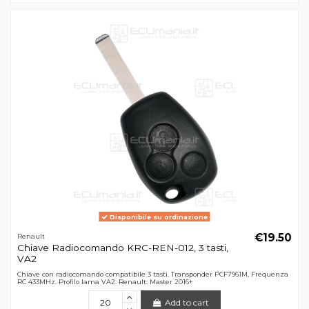
Disponibile su ordinazione
€19.50
Renault
Chiave Radiocomando KRC-REN-012, 3 tasti,
VA2
Chiave con radiocomando compatibile 3 tasti. Transponder PCF7961M, Frequenza
RC 433MHz. Profilo lama VA2. Renault: Master 2016+
Add to cart