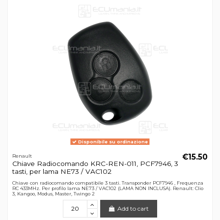
Disponibile su ordinazione
€15.50
Renault
Chiave Radiocomando KRC-REN-011, PCF7946, 3
tasti, per lama NE73 / VAC102
Chiave con radiocomando compatibile 3 tasti. Transponder PCF7946 , Frequenza
RC 433MHz. Per profilo lama NE73 / VAC102 (LAMA NON INCLUSA). Renault: Clio
3, Kangoo, Modus, Master, Twingo 2
Add to cart