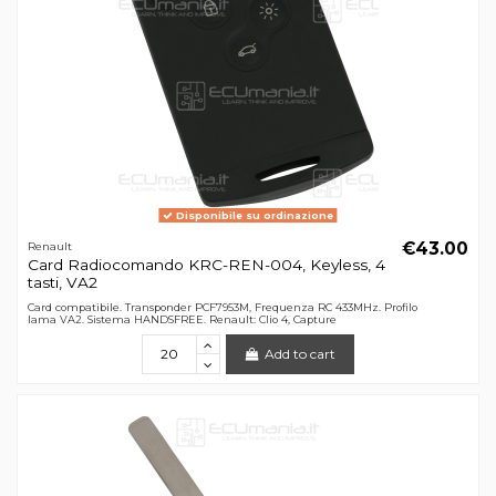
Disponibile su ordinazione
€43.00
Renault
Card Radiocomando KRC-REN-004, Keyless, 4
tasti, VA2
Card compatibile. Transponder PCF7953M, Frequenza RC 433MHz. Profilo
lama VA2. Sistema HANDSFREE. Renault: Clio 4, Capture
Add to cart