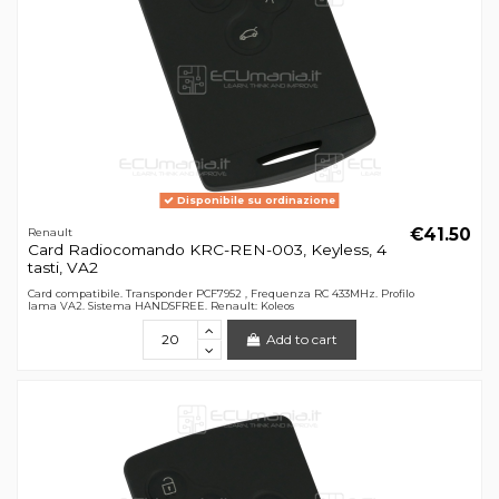
Disponibile su ordinazione
€41.50
Renault
Card Radiocomando KRC-REN-003, Keyless, 4
tasti, VA2
Card compatibile. Transponder PCF7952 , Frequenza RC 433MHz. Profilo
lama VA2. Sistema HANDSFREE. Renault: Koleos
Add to cart