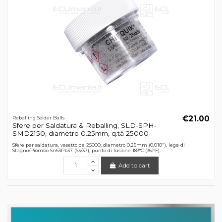
€21.00
Reballing Solder Balls
Sfere per Saldatura & Reballing, SLD-SPH-
SMD2150, diametro 0.25mm, q.tà 25000
Sfere per saldatura, vasetto da 25000, diametro 0,25mm (0,010"), lega di
Stagno/Piombo Sn63Pb37 (63/37), punto di fusione 183°C (361°F).
Add to cart