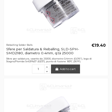
€19.40
Reballing Solder Balls
Sfere per Saldatura & Reballing, SLD-SPH-
SMD2180, diametro 0.4mm, q.tà 25000
Sfere per saldatura, vasetto da 25000, diametro 0,4mm (0,016"), lega di
Stagno/Piombo Sn63Pb37 (63/37), punto di fusione 183°C (361°F).
Add to cart