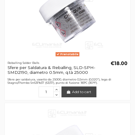
Prenotabile
€18.00
Reballing Solder Balls
Sfere per Saldatura & Reballing, SLD-SPH-
SMD2190, diametro 0.5mm, q.tà 25000
Sfere per saldatura, vasetto da 25000, diametro 0,5mm (0,020"), lega di
Stagno/Piombo Sn63Pb37 (63/37), punto di fusione 183°C (361°F).
Add to cart