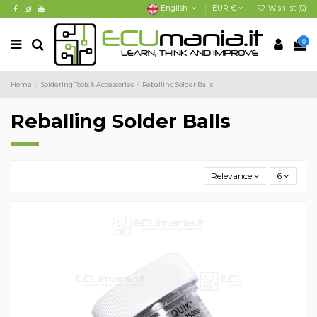
English
EUR €
Wishlist (
0
)
0
Home
Soldering Tools & Accessories
Reballing Solder Balls
Reballing Solder Balls
Relevance
6