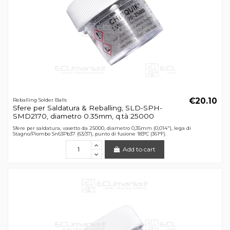
€20.10
Reballing Solder Balls
Sfere per Saldatura & Reballing, SLD-SPH-
SMD2170, diametro 0.35mm, q.tà 25000
Sfere per saldatura, vasetto da 25000, diametro 0,35mm (0,014"), lega di
Stagno/Piombo Sn63Pb37 (63/37), punto di fusione 183°C (361°F).
Add to cart