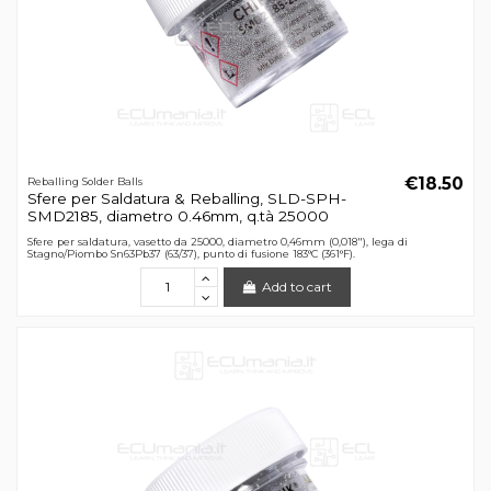
€18.50
Reballing Solder Balls
Sfere per Saldatura & Reballing, SLD-SPH-
SMD2185, diametro 0.46mm, q.tà 25000
Sfere per saldatura, vasetto da 25000, diametro 0,46mm (0,018"), lega di
Stagno/Piombo Sn63Pb37 (63/37), punto di fusione 183°C (361°F).
Add to cart