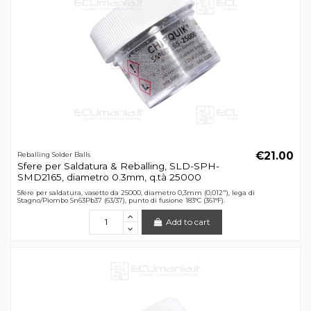
€21.00
Reballing Solder Balls
Sfere per Saldatura & Reballing, SLD-SPH-
SMD2165, diametro 0.3mm, q.tà 25000
Sfere per saldatura, vasetto da 25000, diametro 0,3mm (0,012"), lega di
Stagno/Piombo Sn63Pb37 (63/37), punto di fusione 183°C (361°F).
Add to cart