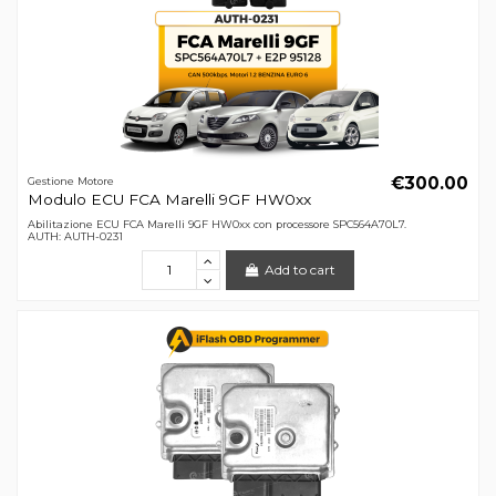
€300.00
Gestione Motore
Modulo ECU FCA Marelli 9GF HW0xx
Abilitazione ECU FCA Marelli 9GF HW0xx con processore SPC564A70L7.
AUTH: AUTH-0231
Add to cart