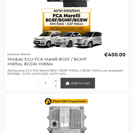
€400.00
Gestione Motore
Modulo ECU FCA Marelli 8GSF / 8GMF
HW5xx, 8GSW HW6xx
Abilitazione ECU FCA Marelli 8GSF / 8GMF HW5xx e 8GSW HW6xx con processore
MPC5565. AUTH: AUTH-0232, AUTH-0241
Add to cart