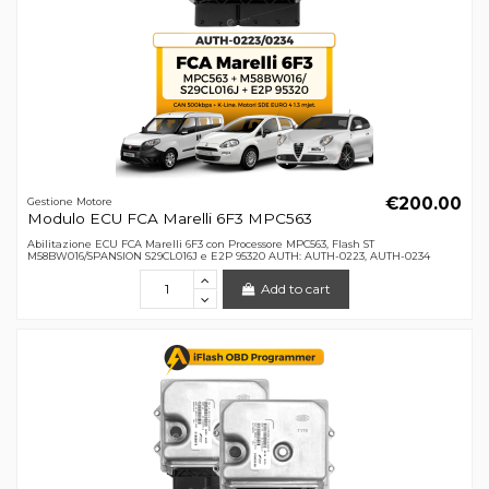
€200.00
Gestione Motore
Modulo ECU FCA Marelli 6F3 MPC563
Abilitazione ECU FCA Marelli 6F3 con Processore MPC563, Flash ST
M58BW016/SPANSION S29CL016J e E2P 95320 AUTH: AUTH-0223, AUTH-0234
Add to cart