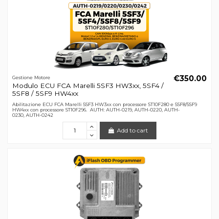
€350.00
Gestione Motore
Modulo ECU FCA Marelli 5SF3 HW3xx, 5SF4 /
5SF8 / 5SF9 HW4xx
Abilitazione ECU FCA Marelli 5SF3 HW3xx con processore ST10F280 e 5SF8/5SF9
HW4xx con processore ST10F296. AUTH: AUTH-0219, AUTH-0220, AUTH-
0230, AUTH-0242
Add to cart