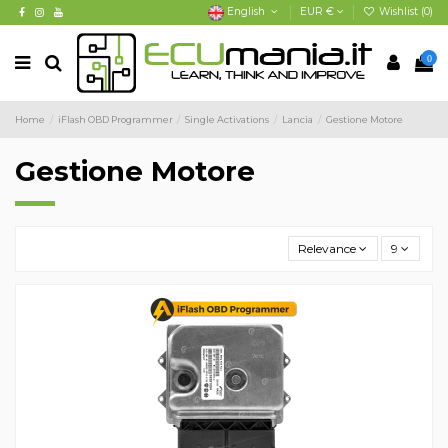
English
EUR €
Wishlist (
0
)
0
Home
iFlash OBD Programmer
Single Activations
Lancia
Gestione Motore
Gestione Motore
Relevance
9