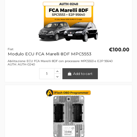
€100.00
Fiat
Modulo ECU FCA Marelli 8DF MPC5553
Abilitazione ECU FCA Marelli 8DF con processore MPC5553 e E2P 95640
AUTH: AUTH-0240
Add to cart