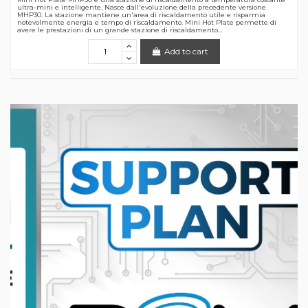
ultra-mini e intelligente. Nasce dall'evoluzione della precedente versione
MHP30. La stazione mantiene un'area di riscaldamento utile e risparmia
notevolmente energia e tempo di riscaldamento. Mini Hot Plate permette di
avere le prestazioni di un grande stazione di riscaldamento...
Add to cart