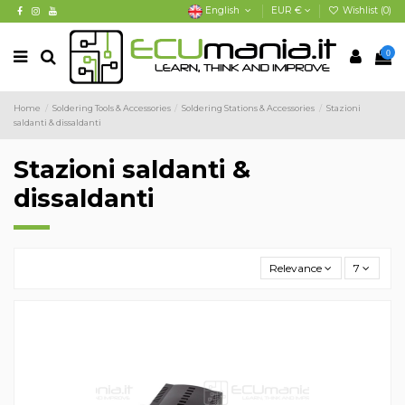
English
EUR €
Wishlist (
0
)
0
Home
Soldering Tools & Accessories
Soldering Stations & Accessories
Stazioni
saldanti & dissaldanti
Stazioni saldanti &
dissaldanti
Relevance
7