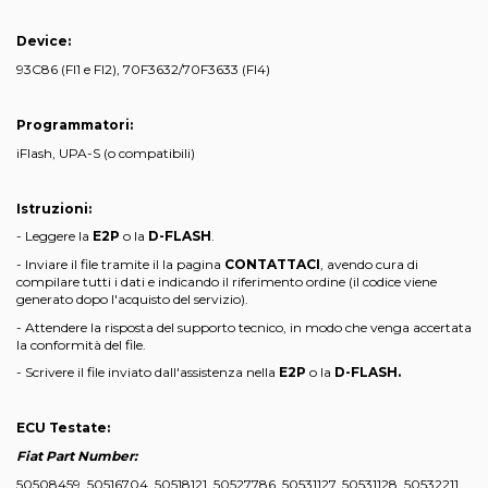
Device:
93C86 (FI1 e FI2), 70F3632/70F3633 (FI4)
Programmatori:
iFlash, UPA-S (o compatibili)
Istruzioni:
- Leggere la
E2P
o la
D-FLASH
.
- Inviare il file tramite il la pagina
CONTATTACI
, avendo cura di
compilare tutti i dati e indicando il riferimento ordine (il codice viene
generato dopo l'acquisto del servizio).
- Attendere la risposta del supporto tecnico, in modo che venga accertata
la conformità del file.
- Scrivere il file inviato dall'assistenza nella
E2P
o la
D-FLASH
.
ECU Testate:
Fiat Part Number:
50508459, 50516704, 50518121, 50527786, 50531127, 50531128, 50532211,