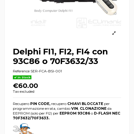
Delphi FI1, FI2, FI4 con
93C86 o 70F3632/33
Reference
SER-FCA-BSI-001
In Stock
€60.00
Tax excluded
Recupero
PIN CODE,
recupero
CHIAVI BLOCCATE
per
programmazione errata, cambio
VIN
,
CLONAZIONE
da
EEPROM (solo per FI2) per
EEPROM 93C86
o
D-FLASH NEC
70F3632/70F3633.