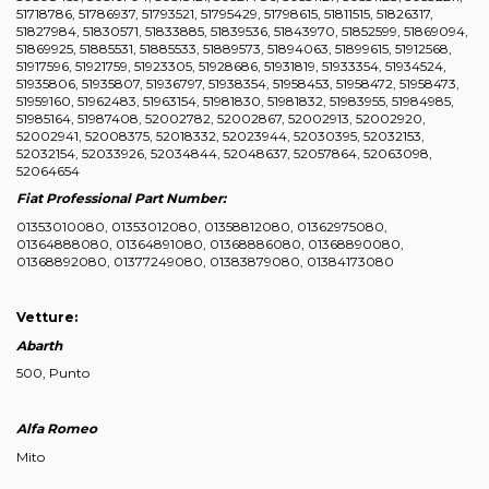
51718786, 51786937, 51793521, 51795429, 51798615, 51811515, 51826317,
51827984, 51830571, 51833885, 51839536, 51843970, 51852599, 51869094,
51869925, 51885531, 51885533, 51889573, 51894063, 51899615, 51912568,
51917596, 51921759, 51923305, 51928686, 51931819, 51933354, 51934524,
51935806, 51935807, 51936797, 51938354, 51958453, 51958472, 51958473,
51959160, 51962483, 51963154, 51981830, 51981832, 51983955, 51984985,
51985164, 51987408, 52002782, 52002867, 52002913, 52002920,
52002941, 52008375, 52018332, 52023944, 52030395, 52032153,
52032154, 52033926, 52034844, 52048637, 52057864, 52063098,
52064654
Fiat Professional Part Number:
01353010080, 01353012080, 01358812080, 01362975080,
01364888080, 01364891080, 01368886080, 01368890080,
01368892080, 01377249080, 01383879080, 01384173080
Vetture:
Abarth
500, Punto
Alfa Romeo
Mito