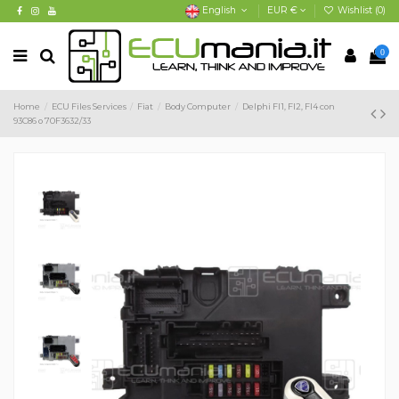
English
EUR €
Wishlist (
0
)
0
Home
ECU Files Services
Fiat
Body Computer
Delphi FI1, FI2, FI4 con
93C86 o 70F3632/33