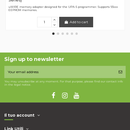
Series)
uWIRE memory adapter designed for the UPA-S programmer. Supports 93xxx
EEPROM memories.
Add to cart
Sign up to newsletter
You may unsubscribe at any moment. For that purpose, please find our contact info
in the legal notice.
Il tuo account
Link Utili