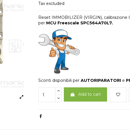
Tax excluded
Reset IMMOBILIZER (VIRGIN), calibrazion
per
MCU Freescale SPC564A70L7
.
Sconti disponibili per
AUTORIPARATORI
e
P
Add to cart