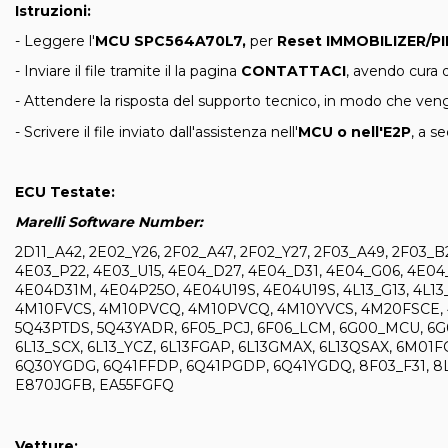
Istruzioni:
- Leggere l'
MCU
SPC564A70L7
,
per
Reset IMMOBILIZER/P
- Inviare il file tramite il la pagina
CONTATTACI
, avendo cura d
- Attendere la risposta del supporto tecnico, in modo che venga
- Scrivere il file inviato dall'assistenza nell'
MCU o nell'E2P
, a s
ECU Testate:
Marelli Software Number:
2D11_A42, 2E02_Y26, 2F02_A47, 2F02_Y27, 2F03_A49, 2F03_B2
4E03_P22, 4E03_U15, 4E04_D27, 4E04_D31, 4E04_G06, 4E04_
4E04D31M, 4E04P25O, 4E04U19S, 4E04U19S, 4L13_G13, 4L13_
4M10FVCS, 4M10PVCQ, 4M10PVCQ, 4M10YVCS, 4M20FSCE, 
5Q43PTDS, 5Q43YADR, 6F05_PCJ, 6F06_LCM, 6G00_MCU, 6G00
6L13_SCX, 6L13_YCZ, 6L13FGAP, 6L13GMAX, 6L13QSAX, 6
6Q30YGDG, 6Q41FFDP, 6Q41PGDP, 6Q41YGDQ, 8F03_F31, 8L
E870JGFB, EA55FGFQ
Vetture: