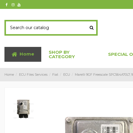
SHOP BY
Home
SPECIAL 
CATEGORY
Home
ECU Files Services
Fiat
ECU
Marelli 9GF Freescale SPC564A70L7, 