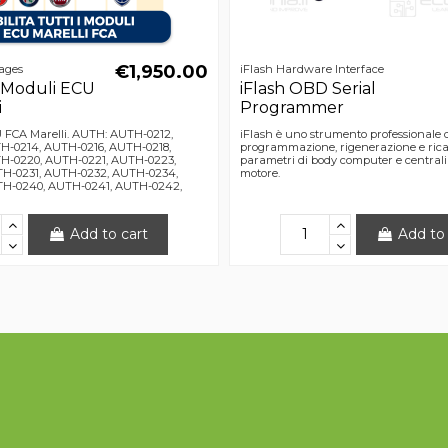
€1,950.00
ages
iFlash Hardware Interface
 Moduli ECU
iFlash OBD Serial
i
Programmer
U FCA Marelli. AUTH: AUTH-0212,
iFlash è uno strumento professionale d
H-0214, AUTH-0216, AUTH-0218,
programmazione, rigenerazione e rica
H-0220, AUTH-0221, AUTH-0223,
parametri di body computer e centrali
H-0231, AUTH-0232, AUTH-0234,
motore.
H-0240, AUTH-0241, AUTH-0242,
Add to cart
Add to 