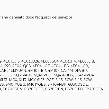
 viene generato dopo l'acquisto del servizio).
9, 4E01_U13, 4E03_D26, 4E03_G04, 4E03_I14, 4E03_L18,
04_P25, 4E04_Q08, 4E04_U17, 4E04_U18, 4E04_U18,
13PUAN, 4L13YUAN, 4M10FIBP, 4M10FICA, 4M10FVBP,
1FHDF, 5Q31PADF, 5Q40PCDI, 5Q43FBDS, 5Q43PRDR,
L13_MCX, 6L13_MCY, 6L13_PCZ, 6L13_SCW, 6L13_SCW,
LBS, 6M01YGBG, 6M01YGBS, 6M10FFBP, 6Q30QSDE,
ED, E870FGEN, E870FGFB, E870FIEN, E870FIFB, E870JGEN,