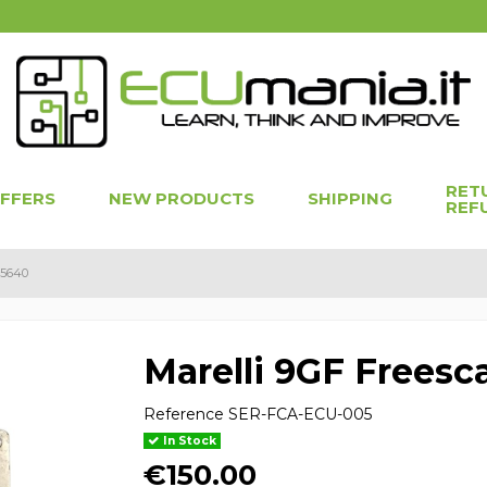
RET
OFFERS
NEW PRODUCTS
SHIPPING
REF
95640
Marelli 9GF Frees
Reference
SER-FCA-ECU-005
In Stock
€150.00