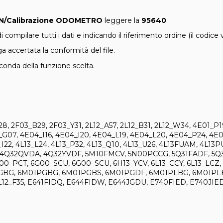
IN/Calibrazione ODOMETRO
leggere la
95640
i compilare tutti i dati e indicando il riferimento ordine (il codice
 accertata la conformità del file.
econda della funzione scelta.
8, 2F03_B29, 2F03_Y31, 2L12_A57, 2L12_B31, 2L12_W34, 4E01_P1
G07, 4E04_I16, 4E04_I20, 4E04_L19, 4E04_L20, 4E04_P24, 4E
I22, 4L13_L24, 4L13_P32, 4L13_Q10, 4L13_U26, 4L13FUAM, 4L
4Q32QVDA, 4Q32YVDF, 5M10FMCV, 5N00PCCG, 5Q31FADF, 5Q3
_PCT, 6G00_SCU, 6G00_SCU, 6H13_YCV, 6L13_CCY, 6L13_LCZ, 6
M01FGBG, 6M01PGBG, 6M01PGBS, 6M01PGDF, 6M01PLBG, 6M01P
12_F35, E641FIDQ, E644FIDW, E644JGDU, E740FIED, E740JI