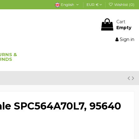
English
EUR €
Wishlist (
0
)
Cart
Empty
Sign in
URNS &
UNDS
cale SPC564A70L7, 95640