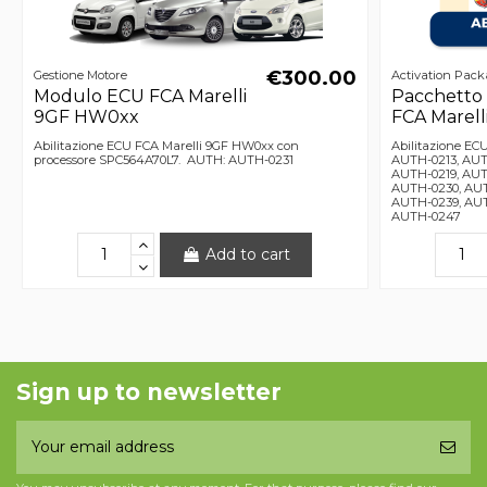
€300.00
Gestione Motore
Activation Pack
Modulo ECU FCA Marelli
Pacchetto
9GF HW0xx
FCA Marell
Abilitazione ECU FCA Marelli 9GF HW0xx con
Abilitazione EC
processore SPC564A70L7. AUTH: AUTH-0231
AUTH-0213, AUT
AUTH-0219, AUT
AUTH-0230, AUT
AUTH-0239, AUT
AUTH-0247
Add to cart
Sign up to newsletter