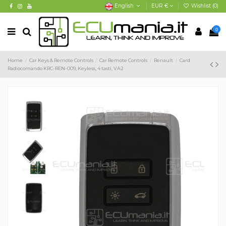
English
EUR €
Wishlist (
0
)
0
Home
Car Keys & Remote Controls
Car Remote Controls
Renault
Card
Radiocomando KRC-REN-009, Keyless, 4 tasti, VA2