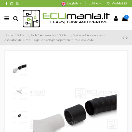
English
EUR €
Wishlist (
0
)
0
Home
Soldering Tools & Accessories
Soldering Stations & Accessories
Aspiratori di Fumo
Ugello piatto per aspiratore fumi EASY ARM 1