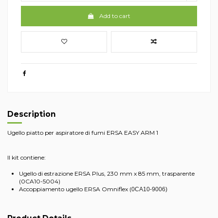
Add to cart
Description
Ugello piatto per aspiratore di fumi ERSA EASY ARM 1
Il kit contiene:
Ugello di estrazione ERSA Plus, 230 mm x 85 mm, trasparente
(0CA10-5004)
Accoppiamento ugello ERSA Omniflex (
0CA10-
9006)