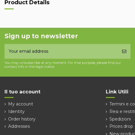
Product Details
Sign up to newsletter
You may unsubscribe at any moment. For that purpose, please find our
contact info in the legal notice.
Il tuo account
Link Utili
My account
Termini e co
Identity
Resi e restit
Order history
Spedizioni
Addresses
Prices drop
New produc