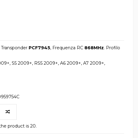
. Transponder
PCF7945
, Frequenza RC
868MHz
. Profilo
09+, S5 2009+, RS5 2009+, A6 2009+, A7 2009+,
0959754C
he product is 20.