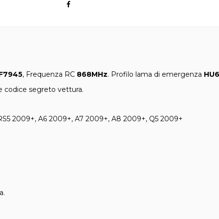
F7945
, Frequenza RC
868MHz
. Profilo lama di emergenza
HU6
 codice segreto vettura.
RS5 2009+, A6 2009+, A7 2009+, A8 2009+, Q5 2009+
a.