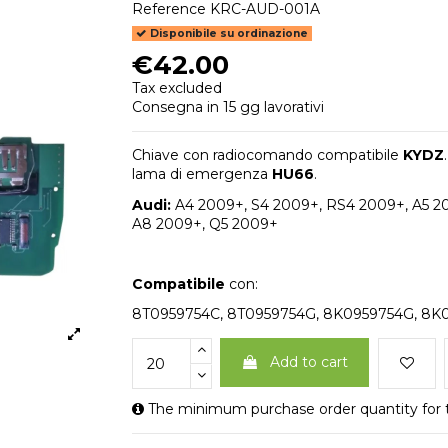
Reference
KRC-AUD-001A
Disponibile su ordinazione
€42.00
Tax excluded
Consegna in 15 gg lavorativi
Chiave con radiocomando compatibile
KYDZ
lama di emergenza
HU66
.
Audi:
A4 2009+, S4 2009+, RS4 2009+, A5 20
A8 2009+, Q5 2009+
Compatibile
con:
8T0959754C, 8T0959754G, 8K0959754G, 8K
Add to cart
The minimum purchase order quantity for t