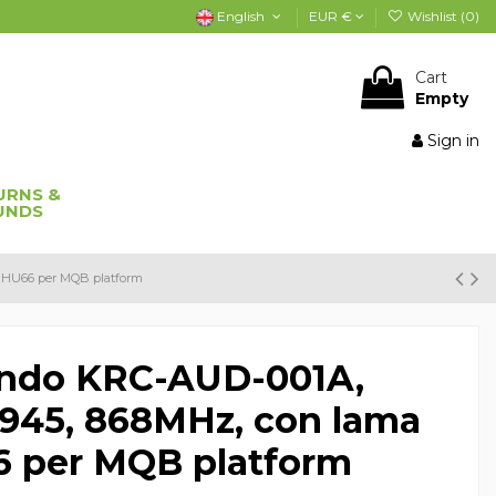
English
EUR €
Wishlist (
0
)
Cart
Empty
Sign in
URNS &
UNDS
a HU66 per MQB platform
ndo KRC-AUD-001A,
7945, 868MHz, con lama
6 per MQB platform