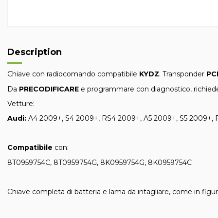
Description
Chiave con radiocomando compatibile
KYDZ
. Transponder
PC
Da
PRECODIFICARE
e programmare con diagnostico, richiede
Vetture:
Audi:
A4 2009+, S4 2009+, RS4 2009+, A5 2009+, S5 2009+, 
Compatibile
con:
8T0959754C, 8T0959754G, 8K0959754G, 8K0959754C
Chiave completa di batteria e lama da intagliare, come in figur