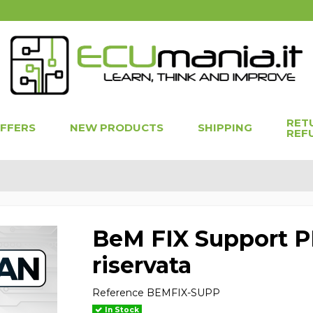
RET
OFFERS
NEW PRODUCTS
SHIPPING
REF
BeM FIX Support P
riservata
Reference
BEMFIX-SUPP
In Stock