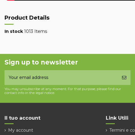
Product Details
In stock
1013 Items
Sign up to newsletter
You may unsubscribe at any moment. For that purpose, please find our
contact info in the legal notice.
Il tuo account
Link Utili
My account
Termini e co