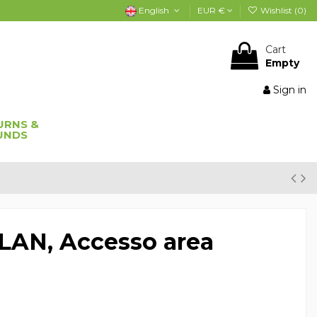
English
EUR €
Wishlist (
0
)
Cart
Empty
Sign in
URNS &
UNDS
LAN, Accesso area