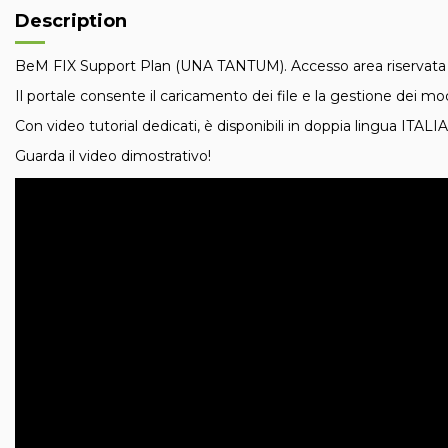
Description
BeM FIX Support Plan (UNA TANTUM). Accesso area riservata we
Il portale consente il caricamento dei file e la gestione dei mod
Con video tutorial dedicati, è disponibili in doppia lingua ITA
Guarda il video dimostrativo!