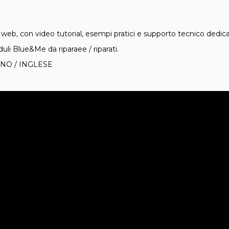
b, con video tutorial, esempi pratici e supporto tecnico dedica
uli Blue&Me da riparaee / riparati.
LIANO / INGLESE