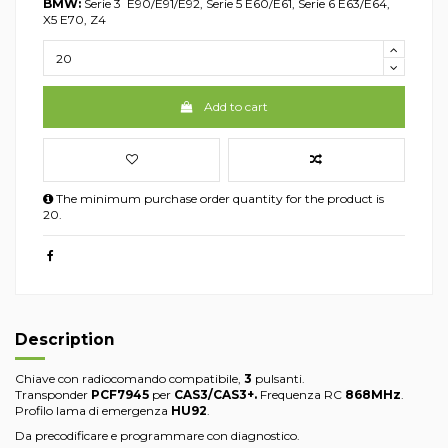
BMW:
Serie 3 E90/E91/E92, Serie 5 E60/E61, Serie 6 E63/E64,
X5 E70, Z4
Add to cart
The minimum purchase order quantity for the product is
20.
Description
Chiave con radiocomando compatibile,
3
pulsanti.
Transponder
PCF7945
per
CAS3/CAS3+.
Frequenza RC
868MHz
.
Profilo lama di emergenza
HU92
.
Da precodificare e programmare con diagnostico.