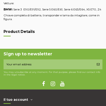
Vetture:
BMW:
Serie 3 E90/E91/E92, Serie 5 E60/E61, Serie 6 E63/E64, X5 E70, Z4
Chiave completa di batteria, transponder e lama da intagliare, come in
figura.
Product Details
Sign up to newsletter
You may unsubscribe at any moment. For that purpose, please find our contact info
in the legal notice.
Il tuo account