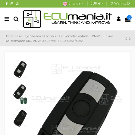
English
EUR €
Wishlist (
0
)
0
Home
Car Keys & Remote Controls
Car Remote Controls
BMW
Chiave
Radiocomando KRC-BMW-002, 3 tasti, HU92, CAS3 / CAS3+