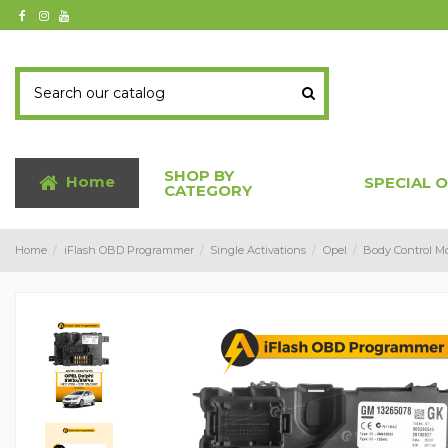
SHOP BY
Home
SPECIAL 
CATEGORY
Home
iFlash OBD Programmer
Single Activations
Opel
Body Control M