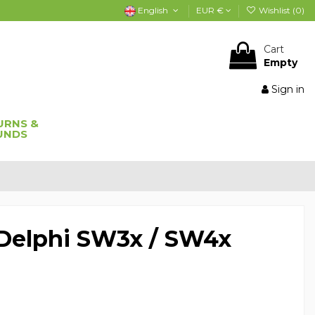
English
EUR €
Wishlist (
0
)
Cart
Empty
Sign in
URNS &
UNDS
Delphi SW3x / SW4x