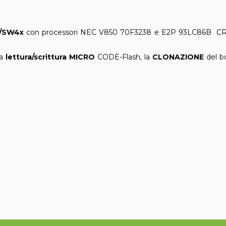
x/SW4x
con processori NEC V850 70F3238 e E2P 93LC86B C
la
lettura/scrittura
MICRO
CODE-Flash, la
CLONAZIONE
del bo