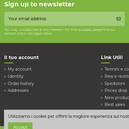
Sign up to newsletter
You may unsubscribe at any moment. For that purpose, please find our
contact info in the legal notice.
Il tuo account
Link Utili
My account
Termini e co
Identity
Resi e restit
Order history
Spedizioni
Addresses
Prices drop
New produc
Best sales
Contact us
Utilizziamo i cookie per offrirti la migliore esperienza sul no
Accept