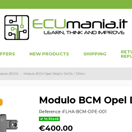
RET
OFFERS
NEW PRODUCTS
SHIPPING
REF
odule (BCM)
Modulo BCM Opel Delphi SW3x / SW4x
Modulo BCM Opel 
Reference
iFLHA-BCM-OPE-001
In Stock
€400.00