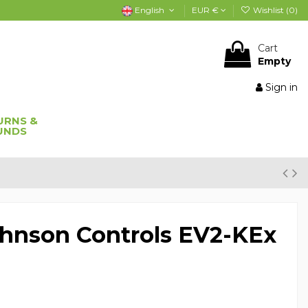
English
EUR €
Wishlist (
0
)
Cart
Empty
Sign in
URNS &
UNDS
hnson Controls EV2-KEx