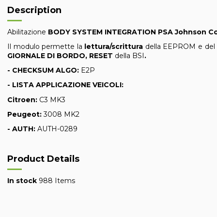
Description
Abilitazione
BODY SYSTEM INTEGRATION PSA
Johnson Co
Il modulo permette la
lettura/scrittura
della EEPROM e de
GIORNALE DI BORDO, RESET
della BSI
.
- CHECKSUM ALGO:
E2P
- LISTA APPLICAZIONE VEICOLI:
Citroen:
C3 MK3
Peugeot:
3008 MK2
- AUTH:
AUTH-0289
Product Details
In stock
988 Items