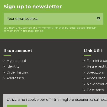
Sign up to newsletter
You may unsubscribe at any moment. For that purpose, please find our
contact info in the legal notice.
Il tuo account
Link Utili
My account
Termini e co
Identity
Resi e restit
Order history
Spedizioni
Addresses
Prices drop
New produc
Best sales
Contact us
Utilizziamo i cookie per offrirti la migliore esperienza sul no