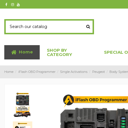
SHOP BY
Home
SPECIAL 
CATEGORY
Home
iFlash OBD Programmer
Single Activations
Peugeot
Body System