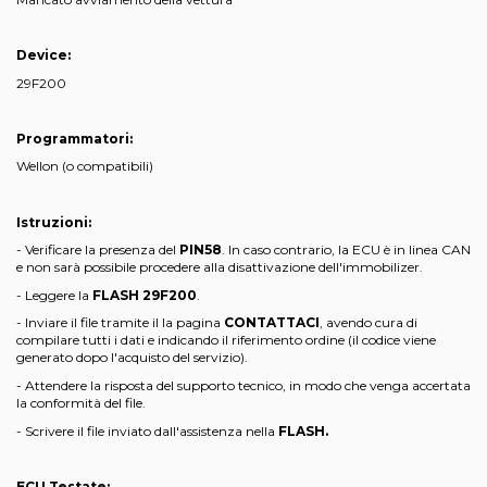
Device:
29F200
Programmatori:
Wellon (o compatibili)
Istruzioni:
- Verificare la presenza del
PIN58
. In caso contrario, la ECU è in linea CAN
e non sarà possibile procedere alla disattivazione dell'immobilizer.
- Leggere la
FLASH 29F200
.
- Inviare il file tramite il la pagina
CONTATTACI
, avendo cura di
compilare tutti i dati e indicando il riferimento ordine (il codice viene
generato dopo l'acquisto del servizio).
- Attendere la risposta del supporto tecnico, in modo che venga accertata
la conformità del file.
- Scrivere il file inviato dall'assistenza nella
FLASH.
ECU Testate: