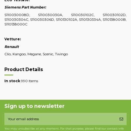
Siemens Part Number:
S110030008D, S110030030A, S110030102C, S110030102D,
S110030304C, S110030306D, S110130102A, S110130334A, S110138000B,
S110138000C
Vetture:
Renault
Clio, Kangoo, Megane, Scenic, Twingo
Product Details
In stock
990 Items
Sign up to newsletter
You may unsubscribe at any moment. For that purpose, please find our contact info