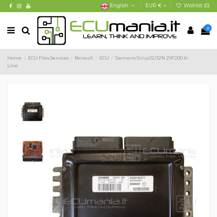
English
EUR €
Wishlist (
0
)
0
Home
ECU Files Services
Renault
ECU
Siemens Sirius32/32N 29F200 K-
Line