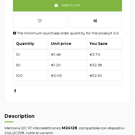
Add to cart
The minimum purchase order quantity for the product is 5.
Quantity
Unit price
You Save
10
€1.48
€3.70
50
€1.20
€32.38
100
€0.93
€92.50
Description
Memoria I2C ST-Microelettronics
M24128
, compatibile con dispositivi
24(L)(C)128, tutte le varianti