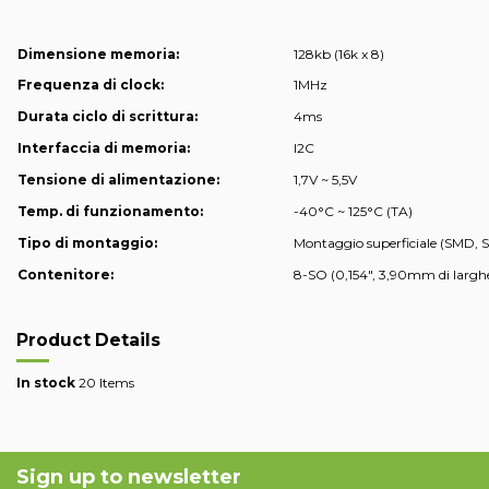
Dimensione memoria:
128kb (16k x 8)
Frequenza di clock:
1MHz
Durata ciclo di scrittura:
4ms
Interfaccia di memoria:
I2C
Tensione di alimentazione:
1,7V ~ 5,5V
Temp. di funzionamento:
-40°C ~ 125°C (TA)
Tipo di montaggio:
Montaggio superficiale (SMD, 
Contenitore:
8-SO (0,154", 3,90mm di largh
Product Details
In stock
20 Items
Sign up to newsletter