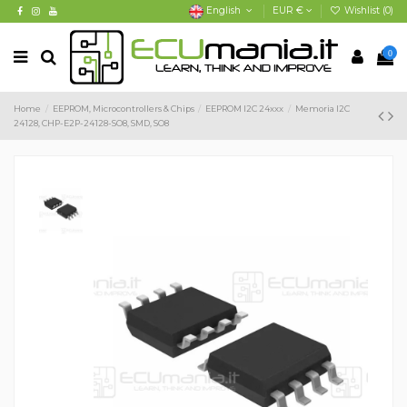
English
EUR €
Wishlist (
0
)
0
Home
EEPROM, Microcontrollers & Chips
EEPROM I2C 24xxx
Memoria I2C
24128, CHP-E2P-24128-SO8, SMD, SO8