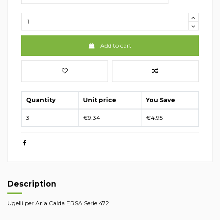
Add to cart
Quantity
Unit price
You Save
3
€9.34
€4.95
Description
Ugelli per Aria Calda ERSA Serie 472