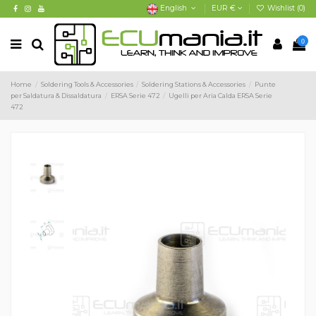
English
EUR €
Wishlist (
0
)
0
Home
Soldering Tools & Accessories
Soldering Stations & Accessories
Punte
per Saldatura & Dissaldatura
ERSA Serie 472
Ugelli per Aria Calda ERSA Serie
472