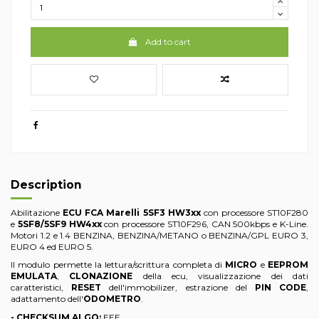
Add to cart
Description
Abilitazione
ECU FCA Marelli 5SF3 HW3xx
con processore ST10F280
e
5SF8/5SF9 HW4xx
con processore ST10F296, CAN 500kbps e K-Line.
Motori 1.2 e 1.4 BENZINA, BENZINA/METANO o BENZINA/GPL EURO 3,
EURO 4 ed EURO 5.
Il modulo permette la lettura/scrittura completa di
MICRO
e
EEPROM
EMULATA
,
CLONAZIONE
della ecu, visualizzazione dei dati
caratteristici,
RESET
dell'immobilizer, estrazione del
PIN CODE
,
adattamento dell'
ODOMETRO
.
- CHECKSUM ALGO:
EEE