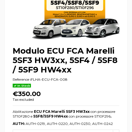
Modulo ECU FCA Marelli
5SF3 HW3xx, 5SF4 / 5SF8
/ 5SF9 HW4xx
Reference
iFLHA-ECU-FCA-008
In Stock
€350.00
Tax excluded
Abilitazione
ECU FCA Marelli 5SF3 HW3xx
con processore
ST10F280 e
5SF8/5SF9 HW4xx
con processore ST10F296
.
AUTH:
AUTH-0219,
AUTH-0
220,
AUTH-0
230,
AUTH-0
242