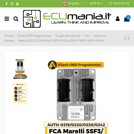
English
EUR €
Wishlist (
0
)
0
Home
iFlash OBD Programmer
Single Activations
Fiat
Gestione
Motore
Modulo ECU FCA Marelli 5SF3 HW3xx, 5SF4 / 5SF8 / 5SF9 HW4xx