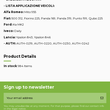
- LISTA APPLICAZIONE VEICOLI:
Alfa Romeo:
Mito 955
Fiat:
500 312, Fiorino 225, Panda 169, Panda 319, Punto 199, Qubo 225
Ford:
Ka MK2
Iveco:
Daily
Lancia:
Ypsilon 843, Ypsilon 846
- AUTH:
AUTH-0219,
AUTH-0
220,
AUTH-0
230,
AUTH-0
242
Product Details
In stock
984 Items
Sign up to newsletter
You may unsubscribe at any moment. For that purpose, please find our contact info
in the legal notice.