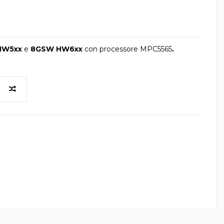
 HW5xx
e
8GSW HW6xx
con processore MPC5565
.