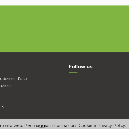
Follow us
ndizioni d'uso
uzioni
ts
stro sito web. Per maggiori informazioni:
Cookie e Privacy Policy
.