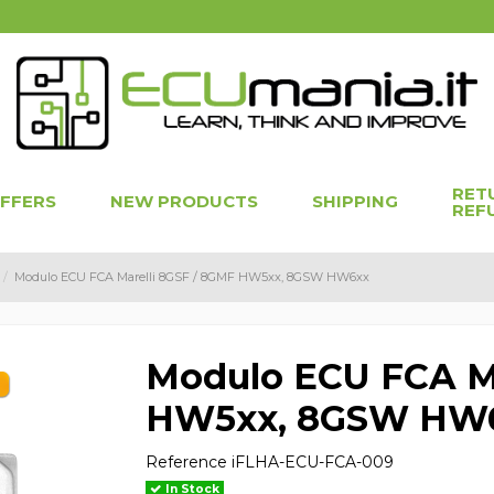
RET
OFFERS
NEW PRODUCTS
SHIPPING
REF
Modulo ECU FCA Marelli 8GSF / 8GMF HW5xx, 8GSW HW6xx
Modulo ECU FCA Ma
HW5xx, 8GSW HW
Reference
iFLHA-ECU-FCA-009
In Stock