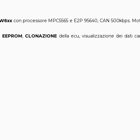
W6xx
con processore MPC5565 e E2P 95640, CAN 500kbps. Mo
e
EEPROM
,
CLONAZIONE
della ecu, visualizzazione dei dati car