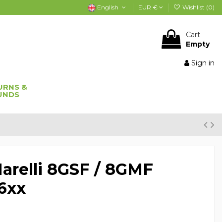
English
EUR €
Wishlist (
0
)
Cart
Empty
Sign in
URNS &
UNDS
relli 8GSF / 8GMF
6xx