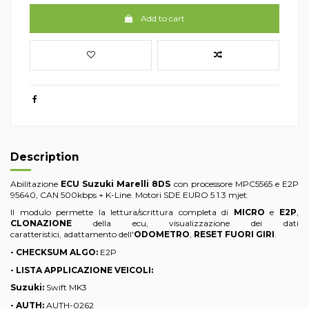
Add to cart
Description
Abilitazione
ECU
Suzuki Marelli 8DS
con processore MPC5565 e E2P
95640, CAN 500kbps + K-Line. Motori SDE EURO 5 1.3 mjet.
Il modulo permette la lettura/scrittura completa di
MICRO
e
E2P
,
CLONAZIONE
della ecu, visualizzazione dei dati
caratteristici, adattamento dell'
ODOMETRO
,
RESET FUORI GIRI
.
- CHECKSUM ALGO:
E2P
- LISTA APPLICAZIONE VEICOLI:
Suzuki:
Swift MK3
- AUTH:
AUTH-0262