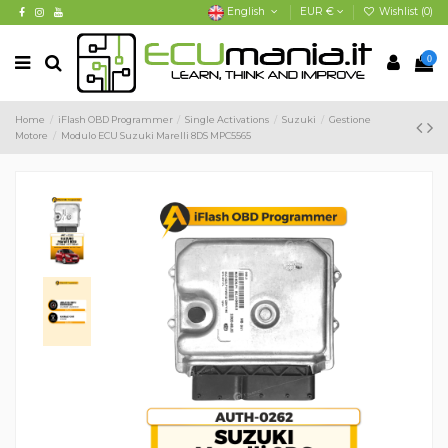
English
EUR €
Wishlist (
0
)
0
Home
iFlash OBD Programmer
Single Activations
Suzuki
Gestione
Motore
Modulo ECU Suzuki Marelli 8DS MPC5565