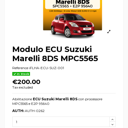
Modulo ECU Suzuki
Marelli 8DS MPC5565
Reference
iFLHA-ECU-SUZ-001
In Stock
€200.00
Tax excluded
Abilitazione
ECU Suzuki Marelli 8DS
con processore
MPC5565 e E2P 95640
AUTH:
AUTH-0262