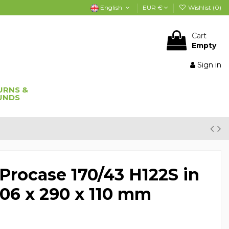
English
EUR €
Wishlist (
0
)
Cart
Empty
Sign in
URNS &
UNDS
Procase 170/43 H122S in
406 x 290 x 110 mm