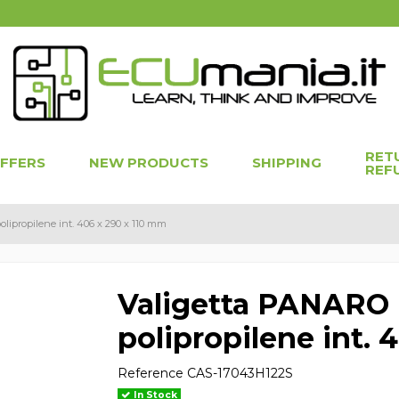
RET
OFFERS
NEW PRODUCTS
SHIPPING
REF
lipropilene int. 406 x 290 x 110 mm
Valigetta PANARO 
polipropilene int. 
Reference
CAS-17043H122S
In Stock