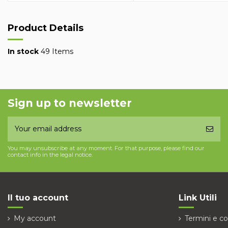
Product Details
In stock
49 Items
Sign up to newsletter
You may unsubscribe at any moment. For that purpose, please find our
contact info in the legal notice.
Il tuo account
Link Utili
My account
Termini e co