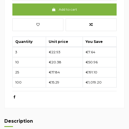
Add to cart
Quantity
Unit price
You Save
3
€22.93
€7.64
10
€20.38
€50.96
25
€17.84
€191.10
100
€15.29
€1,019.20
Description