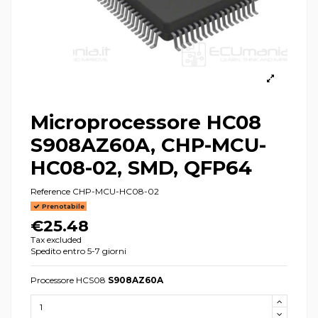
Microprocessore HC08
S908AZ60A, CHP-MCU-
HC08-02, SMD, QFP64
Reference
CHP-MCU-HC08-02
Prenotabile
€25.48
Tax excluded
Spedito entro 5-7 giorni
Processore HCS08
S908AZ60A