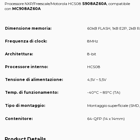
Processore NXP/Freescale/Motorola HCS08
S908AZ60A
, compatibile
con
MC
908AZ60A
Dimensione memoria:
60kB FLASH, 1kB E2P, 2kB 
Frequenza di clock:
8MHz
Architettura:
8-bit
Processore interno:
HCS08
Tensione di alimentazione:
4,5V ~ 5,5V
Temp. di funzionamento:
-40°C ~ 85°C (TA)
Tipo di montaggio:
Montaggio superficiale (SMD
Contenitore:
64-QFP (14 x 14mm)
Product Details