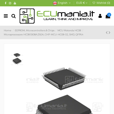
English
EUR €
Wishlist (
0
)
0
Home
EEPROM, Microcontrollers & Chips
MCU Motorola HC08
Microprocessore HC08 S908AZ60A, CHP-MCU-HC08-02, SMD, QFP64