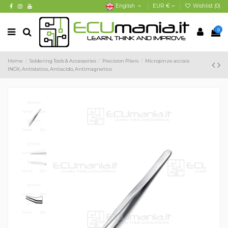
English
EUR €
Wishlist (
0
)
0
Home
Soldering Tools & Accessories
Precision Pliers
Micropinze acciaio
INOX, Antistatico, Antiacido, Antimagnetico