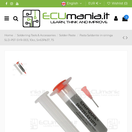
English
EUR €
Wishlist (
0
)
0
Home
Soldering Tools & Accessories
Solder Paste
Pasta Saldante in siringa
SLD-PST-SYR-003, 10cc, Sn63Pb37, T5