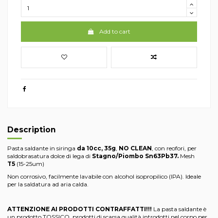
Add to cart
Description
Pasta saldante in siringa
da 10cc, 35g
,
NO CLEAN
, con reofori, per
saldobrasatura dolce di lega di
Stagno/Piombo Sn63Pb37.
Mesh
T5
(15-25um)
Non corrosivo, facilmente lavabile con alcohol isopropilico (IPA). Ideale
per la saldatura ad aria calda.
ATTENZIONE AI PRODOTTI CONTRAFFATTI!!!
La pasta saldante è
un prodotto TOSSICO, prodotti di scarsa qualità introdotti nel corpo per