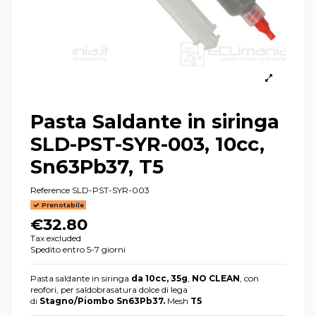
Pasta Saldante in siringa
SLD-PST-SYR-003, 10cc,
Sn63Pb37, T5
Reference
SLD-PST-SYR-003
Prenotabile
€32.80
Tax excluded
Spedito entro 5-7 giorni
Pasta saldante in siringa
da 10cc, 35g
,
NO CLEAN
, con
reofori, per saldobrasatura dolce di lega
di
Stagno/Piombo Sn63Pb37.
Mesh
T5