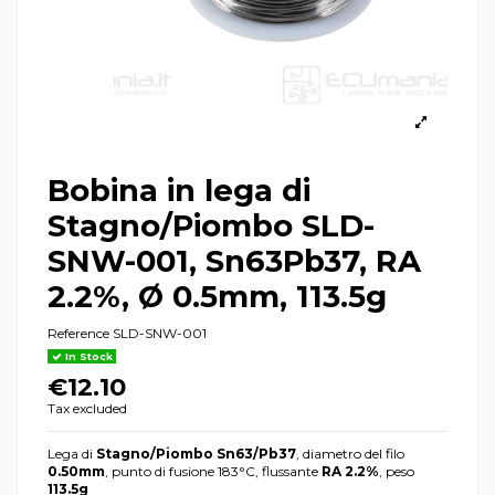
Bobina in lega di
Stagno/Piombo SLD-
SNW-001, Sn63Pb37, RA
2.2%, Ø 0.5mm, 113.5g
Reference
SLD-SNW-001
In Stock
€12.10
Tax excluded
Lega di
Stagno/Piombo Sn63/Pb37
, diametro del filo
0.50mm
, punto di fusione 183°C, flussante
RA 2.2%
, peso
113.5g