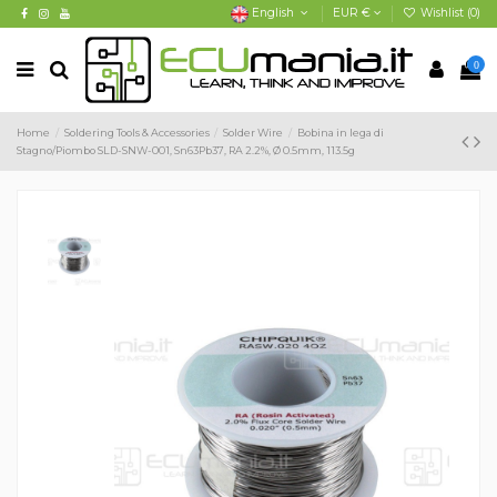
English
EUR €
Wishlist (
0
)
0
Home
Soldering Tools & Accessories
Solder Wire
Bobina in lega di
Stagno/Piombo SLD-SNW-001, Sn63Pb37, RA 2.2%, Ø 0.5mm, 113.5g