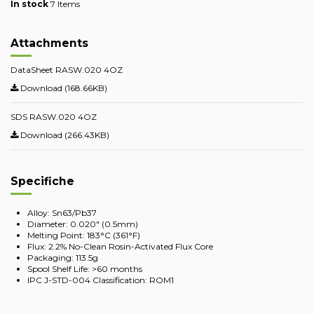
In stock
7 Items
Attachments
DataSheet RASW.020 4OZ
Download (168.66KB)
SDS RASW.020 4OZ
Download (266.43KB)
Specifiche
Alloy: Sn63/Pb37
Diameter: 0.020" (0.5mm)
Melting Point: 183°C (361°F)
Flux: 2.2% No-Clean Rosin-Activated Flux Core
Packaging: 113.5g
Spool Shelf Life: >60 months
IPC J-STD-004 Classification: ROM1