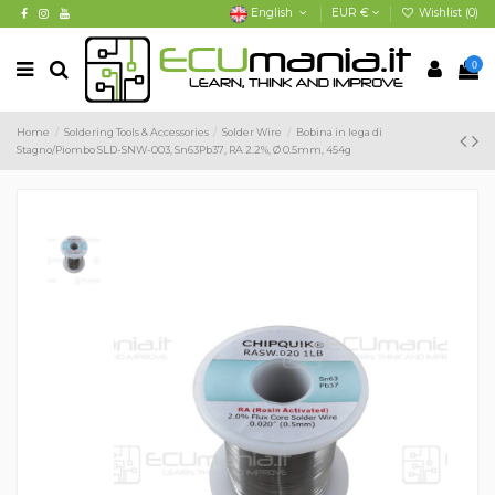
English
EUR €
Wishlist (
0
)
0
Home
Soldering Tools & Accessories
Solder Wire
Bobina in lega di
Stagno/Piombo SLD-SNW-003, Sn63Pb37, RA 2.2%, Ø 0.5mm, 454g