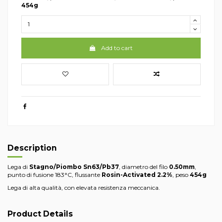
454g
Add to cart
Description
Lega di
Stagno/Piombo Sn63/Pb37
, diametro del filo
0.50mm
,
punto di fusione 183°C, flussante
Rosin-Activated
2.2%
, peso
454g
Lega di alta qualità, con elevata resistenza meccanica.
Product Details