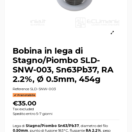
Bobina in lega di
Stagno/Piombo SLD-
SNW-003, Sn63Pb37, RA
2.2%, Ø 0.5mm, 454g
Reference
SLD-SNW-003
Prenotabile
€35.00
Tax excluded
Spedito entro 5-7 giorni
Lega di
Stagno/Piombo Sn63/Pb37
, diametro del filo
0.50mm
, punto di fusione 183°C, flussante
RA 2.2%
, peso