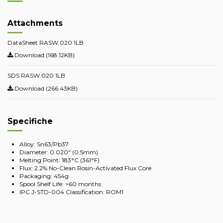
Attachments
DataSheet RASW.020 1LB
Download (168.12KB)
SDS RASW.020 1LB
Download (266.43KB)
Specifiche
Alloy: Sn63/Pb37
Diameter: 0.020" (0.5mm)
Melting Point: 183°C (361°F)
Flux: 2.2% No-Clean Rosin-Activated Flux Core
Packaging: 454g
Spool Shelf Life: >60 months
IPC J-STD-004 Classification: ROM1