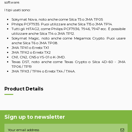
software.
I tipi usati sono:
Sokymat Nova, noto anche come Silca T5 o JMA TP05
Philips PCF7935. Puoi utilizzare anche Silca T15 o JMA TP14.
Tutti gli HITAG2, come Philips PCF7936, 7946, 7947 ecc. È possibile
utilizzare anche Silca T14 o JMA TP12.
Sokymat Magic, noto anche come Megamos Crypto. Puoi usare
anche Silca T6 o JMA TP08.
JMA TPX1 o Errebi TX1
JMA TPX2 o Errebi TX2
CN1, CN2, CN5 o YS-01 o K-JMD.
Texas DST, noto anche come Texas Crypto o Silca 4D-60 - JMA
TP06 / TP19
JMA TPX3 / TPX4 o Errebi TX4 / TX4A.
Product Details
Sign up to newsletter