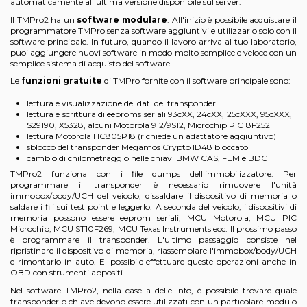
automaticamente all'ultima versione disponibile sul server.
Il TMPro2 ha un
software modulare
. All'inizio è possibile acquistare il
programmatore TMPro senza software aggiuntivi e utilizzarlo solo con il
software principale. In futuro, quando il lavoro arriva al tuo laboratorio,
puoi aggiungere nuovi software in modo molto semplice e veloce con un
semplice sistema di acquisto del software.
Le
funzioni gratuite
di TMPro fornite con il software principale sono:
lettura e visualizzazione dei dati dei transponder
lettura e scrittura di eeproms seriali 93cXX, 24cXX, 25cXXX, 95cXXX,
S29190, X5328, alcuni Motorola 912/9S12, Microchip PIC18F252
lettura Motorola HC805P18 (richiede un adattatore aggiuntivo)
sblocco del transponder Megamos Crypto ID48 bloccato
cambio di chilometraggio nelle chiavi BMW CAS, FEM e BDC
TMPro2 funziona con i file dumps dell'immobilizzatore. Per
programmare il transponder è necessario rimuovere l'unità
immobox/body/UCH del veicolo, dissaldare il dispositivo di memoria o
saldare i fili sui test point e leggerlo. A seconda del veicolo, i dispositivi di
memoria possono essere eeprom seriali, MCU Motorola, MCU PIC
Microchip, MCU ST10F269, MCU Texas Instruments ecc. Il prossimo passo
è programmare il transponder. L'ultimo passaggio consiste nel
ripristinare il dispositivo di memoria, riassemblare l'immobox/body/UCH
e rimontarlo in auto. E' possibile effettuare queste operazioni anche in
OBD con strumenti appositi.
Nel software TMPro2, nella casella delle info, è possibile trovare quale
transponder o chiave devono essere utilizzati con un particolare modulo