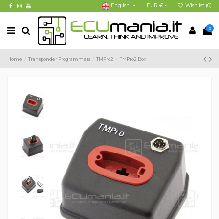
English
EUR €
Wishlist (
0
)
0
Home
Transponder Programmers
TMPro2
TMPro2 Box