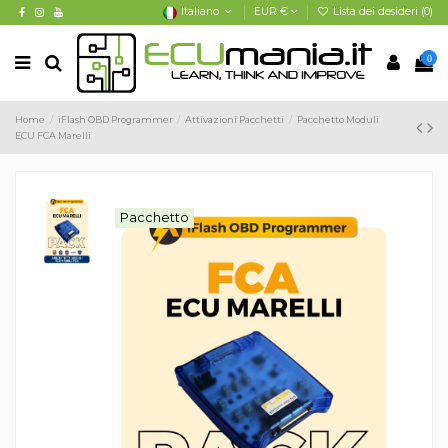
Italiano
EUR €
Lista dei desideri (
0
)
0
Home
iFlash OBD Programmer
Attivazioni Pacchetti
Pacchetto Moduli
ECU FCA Marelli
Pacchetto