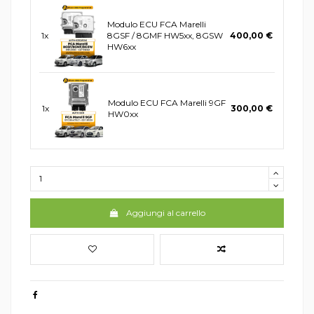
Modulo ECU FCA Marelli
1x
8GSF / 8GMF HW5xx, 8GSW
400,00 €
HW6xx
Modulo ECU FCA Marelli 9GF
1x
300,00 €
HW0xx
Aggiungi al carrello