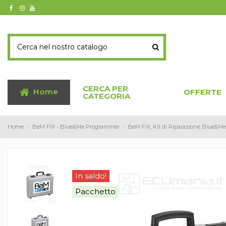
CERCA PER
Home
OFFERTE
CATEGORIA
Home
BeM FIX - Blue&Me Programmer
BeM FIX, Kit di Riparazione Blue&M
In saldo!
Pacchetto