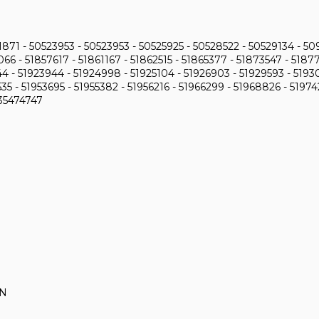
71 - 50523953 - 50523953 - 50525925 - 50528522 - 50529134 - 509
66 - 51857617 - 51861167 - 51862515 - 51865377 - 51873547 - 5187
4 - 51923944 - 51924998 - 51925104 - 51926903 - 51929593 - 519301
35 - 51953695 - 51955382 - 51956216 - 51966299 - 51968826 - 519
735474747
AN