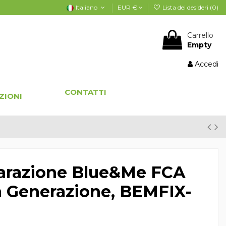
Italiano
EUR €
Lista dei desideri (
0
)
Carrello
Empty
Accedi
CONTATTI
ZIONI
parazione Blue&Me FCA
a Generazione, BEMFIX-