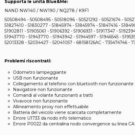
Supporta le unità Blue&Me:
NAND NW140 / NW190 / NQ278 / K9F1
50508494 - 50508495 - 50518096 - 50521292 - 50521674 - 505218
51827410 - 51830277 - 51845974 - 51845974 - 51847416 - 518490
51902811 - 51905061 - 51906392 - 51906931 - 51917347 - 5192394
51943770 - 51943770 - 51943942 - 51944597 - 51946545 - 519535
52013328 - 52034427 - 52041057 - 68158126AC - 735474746 - 
Problemi riscontrati:
Odometro lampeggiante
USB non funzionante
Collegamento al telefono con bluetooth non funzionante
Navigatore non funzionante
Comandi al volante funzionanti a tratti
Vivavoce non funzionante
Allineamento proxy non effettuabile
Batteria del veicolo viene scaricata completamente
Errore U1733 da nodo info telematico
Errore P0022 da centralina nodo convergence su linea C