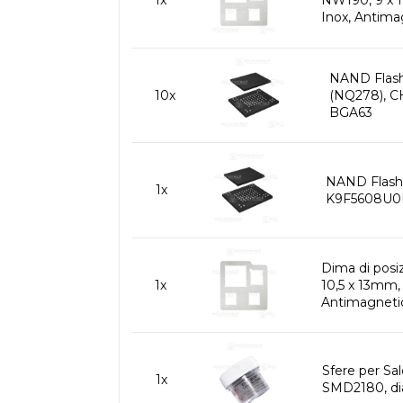
1x
NW190, 9 x 
Inox, Antima
NAND Flas
10x
(NQ278), 
BGA63
NAND Flash
1x
K9F5608U0
Dima di pos
1x
10,5 x 13mm,
Antimagnetic
Sfere per Sa
1x
SMD2180, di