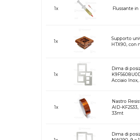
1x
Flussante in
Supporto uni
1x
HTX90, con m
Dima di po
1x
K9F5608U0D 
Acciaio Inox,
Nastro Resis
1x
AID-KF2533, 
33mt
Dima di pos