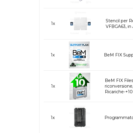
Stencil per 
1x
VFBGA63, in A
1x
BeM FIX Suppo
BeM FIX File
1x
riconversione
Ricariche-+10
1x
Programmator