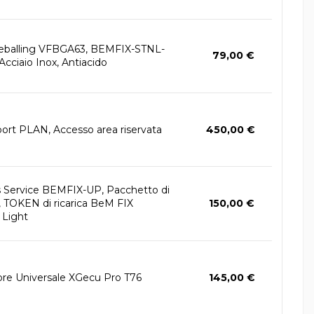
Reballing VFBGA63, BEMFIX-STNL-
79,00 €
cciaio Inox, Antiacido
rt PLAN, Accesso area riservata
450,00 €
s Service BEMFIX-UP, Pacchetto di
, TOKEN di ricarica BeM FIX
150,00 €
 Light
e Universale XGecu Pro T76
145,00 €