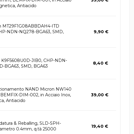
11mm, BEMFIX-DIM-001, in Acciaio
39,00 €
gnetica, Antiacido
h MT29F1G08ABBDAH4-ITD
CHP-NDN-NQ278-BGA63, SMD,
9,90 €
 K9F5608U0D-JIB0, CHP-NDN-
8,40 €
D-BGA63, SMD, BGA63
izionamento NAND Micron NW140
 BEMFIX-DIM-002, in Acciaio Inox,
39,00 €
a, Antiacido
ldatura & Reballing, SLD-SPH-
19,40 €
ametro 0.4mm, q.tà 25000