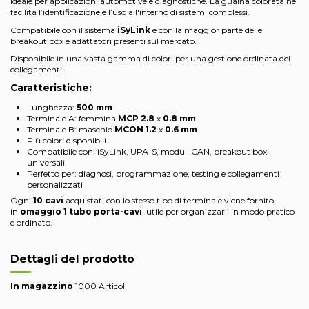
Ideale per applicazioni automotive e diagnostiche. La guaina colorata ne
facilita l’identificazione e l’uso all'interno di sistemi complessi.
Compatibile con il sistema
iSyLink
e con la maggior parte delle
breakout box e adattatori presenti sul mercato.
Disponibile in una vasta gamma di colori per una gestione ordinata dei
collegamenti.
Caratteristiche:
Lunghezza:
500 mm
Terminale A: femmina
MCP
2.8
x
0.8 mm
Terminale B: maschio
MCON
1.2
x
0.6 mm
Più colori disponibili
Compatibile con: iSyLink, UPA-S, moduli CAN, breakout box
universali
Perfetto per: diagnosi, programmazione, testing e collegamenti
personalizzati
Ogni
10 cavi
acquistati con lo stesso tipo di terminale viene fornito
in
omaggio 1 tubo porta-cavi
, utile per organizzarli in modo pratico
e ordinato.
Dettagli del prodotto
In magazzino
1000 Articoli