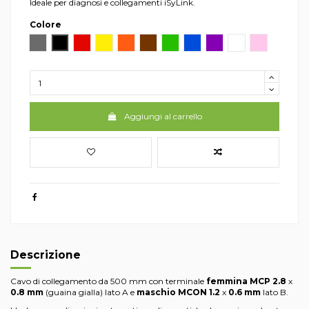
Ideale per diagnosi e collegamenti iSyLink.
Colore
Grigio
Nero
Rosso
Giallo
Arancio
Marrone
Verde
Blu
Viola
Bianco
Rosa
Aggiungi al carrello
Descrizione
Cavo di collegamento da 500 mm con terminale
femmina MCP 2.8
x
0.8 mm
(guaina gialla) lato A e
maschio
MCON
1.2
x
0.6 mm
lato B.