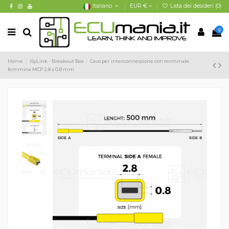
Italiano
EUR €
Lista dei desideri (
0
)
0
Home
iSyLink - Breakout Box
Cavo per interconnessione con terminale
femmina MCP 2.8 x 0.8 mm