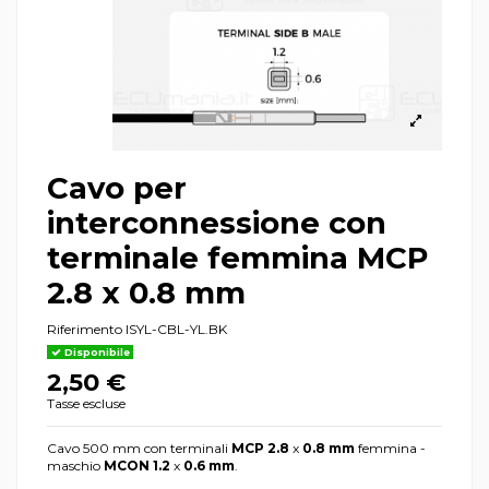
Cavo per
interconnessione con
terminale femmina MCP
2.8 x 0.8 mm
Riferimento
ISYL-CBL-YL.BK
Disponibile
2,50 €
Tasse escluse
Cavo 500 mm con terminali
MCP 2.8
x
0.8 mm
femmina -
maschio
MCON
1.2
x
0.6 mm
.