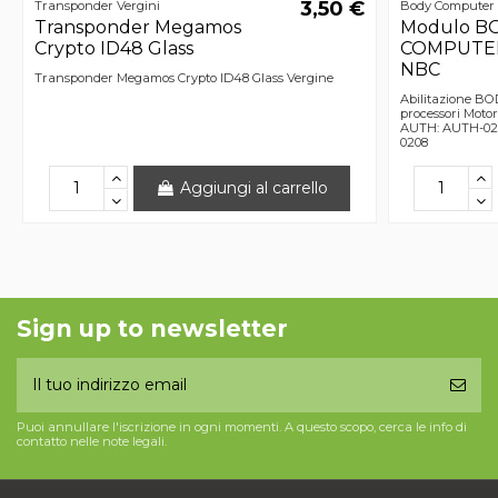
3,50 €
Transponder Vergini
Body Computer
Transponder Megamos
Modulo B
Crypto ID48 Glass
COMPUTER 
NBC
Transponder Megamos Crypto ID48 Glass Vergine
Abilitazione B
processori Moto
AUTH: AUTH-020
0208
Aggiungi al carrello
Sign up to newsletter
Puoi annullare l'iscrizione in ogni momenti. A questo scopo, cerca le info di
contatto nelle note legali.