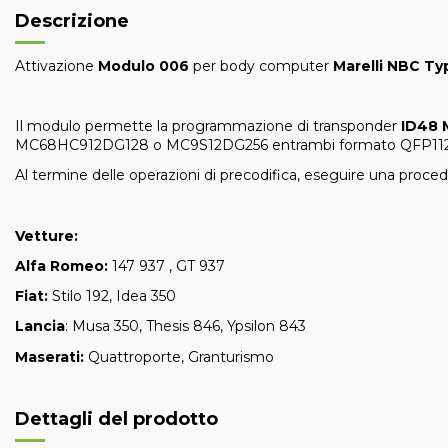
Descrizione
Attivazione
Modulo 006
per body computer
Marelli NBC Ty
Il modulo permette la programmazione di transponder
ID48 
MC68HC912DG128 o MC9S12DG256 entrambi formato QFP112
Al termine delle operazioni di precodifica, eseguire una proce
Vetture:
Alfa Romeo:
147 937 , GT 937
Fiat:
Stilo 192, Idea 350
Lancia
: Musa 350, Thesis 846, Ypsilon 843
Maserati:
Quattroporte, Granturismo
Dettagli del prodotto