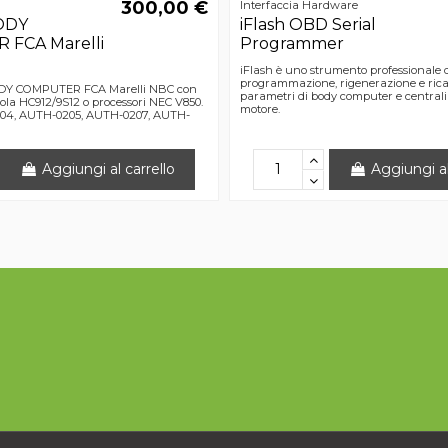
300,00 €
Interfaccia Hardware
ODY
iFlash OBD Serial
FCA Marelli
Programmer
iFlash è uno strumento professionale d
programmazione, rigenerazione e rica
ODY COMPUTER FCA Marelli NBC con
parametri di body computer e centrali
rola HC912/9S12 o processori NEC V850.
motore.
4, AUTH-0205, AUTH-0207, AUTH-
Aggiungi al carrello
Aggiungi al