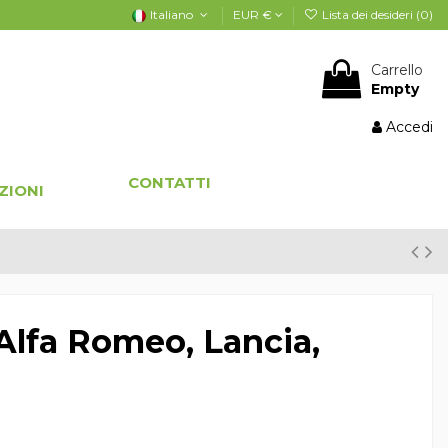
Italiano
EUR €
Lista dei desideri (
0
)
Carrello
Empty
Accedi
CONTATTI
ZIONI
 Alfa Romeo, Lancia,