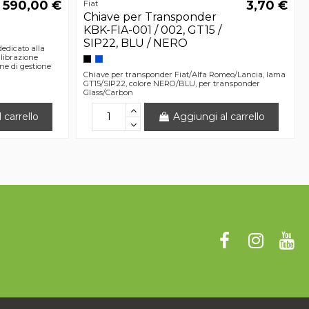
590,00 €
3,70 €
Fiat
Chiave per Transponder
KBK-FIA-001 / 002, GT15 /
SIP22, BLU / NERO
edicato alla
librazione
ne di gestione
Chiave per transponder Fiat/Alfa Romeo/Lancia, lama
GT15/SIP22, colore NERO/BLU, per transponder
Glass/Carbon
 carrello
Aggiungi al carrello