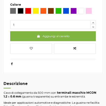
Colore
Grigio
Nero
Rosso
Giallo
Arancio
Marrone
Verde
Blu
Viola
Bianco
Rosa
Aggiungi al carrello
Descrizione
Cavo di collegamento da 500 mm con
terminali maschio
MCON
1.2
x
0.6 mm
(guaina trasparente) su entrambe le estremità.
Ideale per applicazioni automotive e diagnostiche. La guaina ne facilita