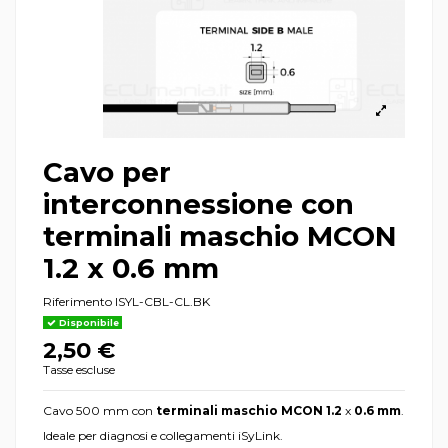
Cavo per
interconnessione con
terminali maschio MCON
1.2 x 0.6 mm
Riferimento
ISYL-CBL-CL.BK
Disponibile
2,50 €
Tasse escluse
Cavo 500 mm con
terminali maschio MCON
1.2
x
0.6 mm
.
Ideale per diagnosi e collegamenti iSyLink.