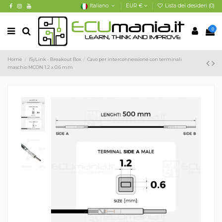
Italiano
EUR €
Lista dei desideri (
0
)
0
Home
iSyLink - Breakout Box
Cavo per interconnessione con terminali
maschio MCON 1.2 x 0.6 mm