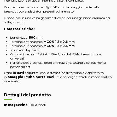
l’identificazione e l’uso all'interno di sistemi complessi.
Compatibile con il sistema
iSyLink
e con la maggior parte delle
breakout box e adattatori presenti sul mercato.
Disponibile in una vasta gamma di colori per una gestione ordinata dei
collegamenti.
Caratteristiche:
Lunghezza:
500 mm
Terminale A: maschio
MCON
1.2
x
0.6 mm
Terminale B: maschio
MCON
1.2
x
0.6 mm
10+ colori disponibili
Compatibile con: iSyLink, UPA-S, moduli CAN, breakout box
universali
Perfetto per: diagnosi, programmazione, testing e collegamenti
personalizzati
Ogni
10 cavi
acquistati con lo stesso tipo di terminale viene fornito
in
omaggio 1 tubo porta-cavi
, utile per organizzarli in modo pratico
e ordinato.
Dettagli del prodotto
In magazzino
100 Articoli